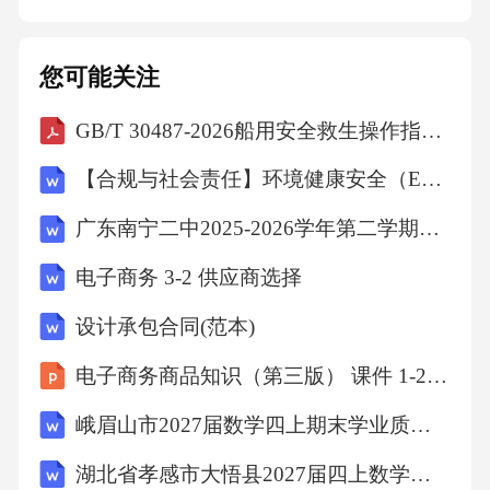
推动项目的顺利进行。4.持续学习：随着会计法
规和政策的变化，会计学专业人士需要保持持
您可能关注
续学习的态度，不断更新知识和技能。四、行
GB/T 30487-2026船用安全救生操作指示图
业趋势与应对策略1.数字化转型：随着数字化技
术的普及，会计学专业人士需要掌握数字化技
【合规与社会责任】环境健康安全（EHS）专项审计计划
能，以适应未来的工作环境。2.可持续发展与环
广东南宁二中2025-2026学年第二学期七年级第十六周数学课堂训练(含答案)
保：在全球环保意识的提高下，绿色会计和可
电子商务 3-2 供应商选择
持续发展将成为未来的重要趋势。会计学专业
人士需要关注环保和可持续发展领域的知识，
设计承包合同(范本)
以适应这一趋势。3.法规与政策变化：关注国内
电子商务商品知识（第三版） 课件 1-2 品牌设计
外法规和政策的变化，及时更新知识和技能，
峨眉山市2027届数学四上期末学业质量监测模拟试题含解析
以适应新的政策要求。4.国际化发展：随着全球
湖北省孝感市大悟县2027届四上数学期末调研模拟试题含解析
化的进程，会计学专业人士需要具备跨国公司