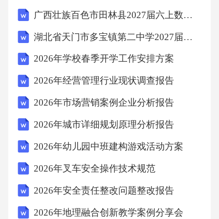
的财务知识和经验，以适应国际化的工作环
广西壮族百色市田林县2027届六上数学期末经典试题含解析
境。五、职业规划策略1.明确职业目标：设定明
湖北省天门市多宝镇第二中学2027届数学四上期末质量跟踪监视模拟试题含解析
确的职业目标，包括短期和长期目标，以便有
2026年学校春季开学工作安排方案
针对性地制定职业规划。2.提升技能：通过学习
和实践不断提升关键技能，以适应未来的职业
2026年经营管理行业现状调查报告
需求。3.建立人脉：建立广泛的职业网络，以便
2026年市场营销案例企业分析报告
获取职业机会和信息资源。4.持续学习：关注行
2026年城市详细规划原理分析报告
业动态和法规变化，保持持续学习的态度。未
2026年幼儿园中班建构游戏活动方案
来是充满挑战和机遇的时代。作为会计学专业
人士，我们需要紧跟时代步伐，不断提升自身
2026年叉车安全操作技术规范
能力，以适应未来的职业需求。通过明确的职
2026年安全责任整改问题整改报告
业规划、不断提升技能和关注行业动态，我们
2026年地理融合创新教学案例分享会
将能够在未来的职业生涯中取得更大的成功。