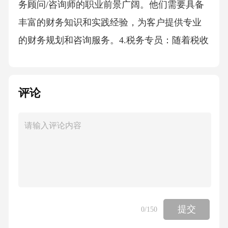
务顾问/咨询师的职业前景广阔。他们需要具备
丰富的财务知识和实践经验，为客户提供专业
的财务规划和咨询服务。4.税务专员：随着税收
政策的不断调整和企业业务的日益复杂，税务
专员的角色愈发重要。他们需要熟悉税收法规
评论
和政策，为企业提供合规的税务筹划和咨询服
务。三、关键技能需求1.数字技能：随着大数据
和人工智能技术的普及，会计学专业人士需要
具备数据分析、数据挖掘和机器学习等技能。2.
沟通能力：会计学专业人士需要具备良好的沟
通能力，以与企业内部和外部的各利益相关者
进行有效沟通。3.团队协作：在团队协作中，会
提交
0
/150
计学专业人士需要具备协作精神和领导力，以