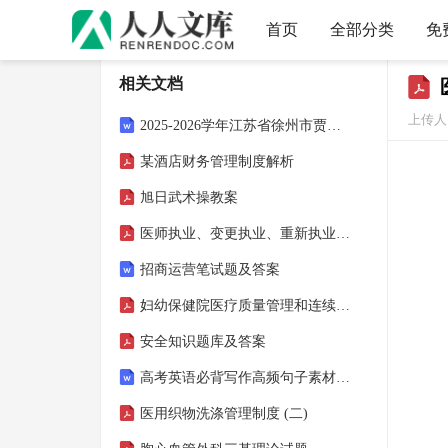
首页
全部分类
免
相关文档
上传人
2025-2026学年江苏省徐州市贾汪区初中协作体七年级（下）期末数学试卷 (含答案)
某酒店财务管理制度解析
旭日武术操教案
医师执业、变更执业、重新执业注册申请审核表范表
招商运营笔试题及答案
妇幼保健院医疗质量管理和连续改进方案
安全知识题库及答案
高考英语必背写作高频句子素材积累清单
医用织物洗涤管理制度 (二)