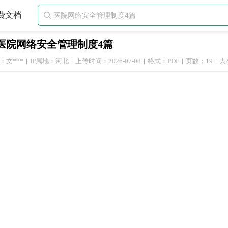
费文档

医院网络安全管理制度4篇
：文***
IP属地：河北
上传时间：2026-07-08
格式：PDF
页数：19
大