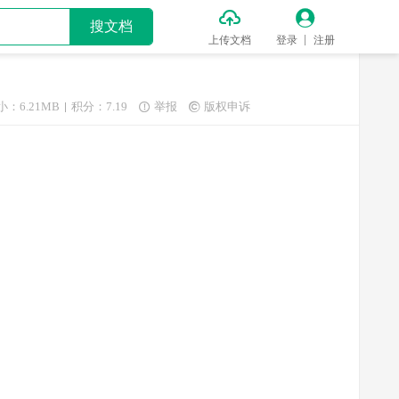


搜文档
上传文档
登录
注册
小：6.21MB
积分：7.19
举报
版权申诉

