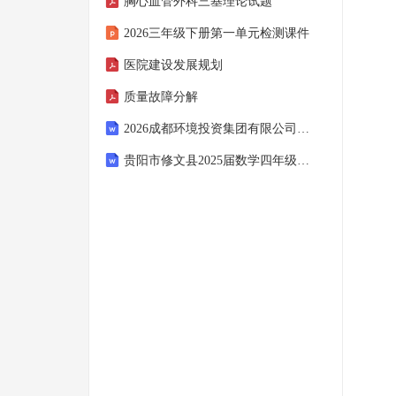
胸心血管外科三基理论试题
2026三年级下册第一单元检测课件
医院建设发展规划
质量故障分解
2026成都环境投资集团有限公司下属子公司招聘工艺管理岗等岗位21人参考题库带答案详解（研优卷）
贵阳市修文县2025届数学四年级第二学期期中联考模拟试题（含答案）