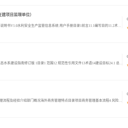
在建项目监理单位）
水利安全生产监管信息系统 在建项目监理单位使用说明书V1.0水利安全生产监管信息系统 用户手册目录1前言11.1编写目的11.2术语12系统说明22.1系统访问22.2系统流程说明23功能说明103.1首页103.2基础信息103.2.1本
福建省安全生态水系建设指南修订版 福建省安全生态水系建设指南修订版 1目录1 范围12 规范性引用文件13术语14建设目标24.1 总体目标34.2 具体目标35一般规定46 生态保护与修复66.1 生态保护措施66.2 生态修复措施66.
海外项目商务管理流程及经验介绍海外项目商务管理流程及经验介绍部门概况海外商务管理特点目录项目商务管理基本流程4 风险与合规部门概况海外商务管理特点目录项目商务管理基本流程4 风险与合规部门概况部门概况什么是建筑工程商务什么是建筑工程商务1部