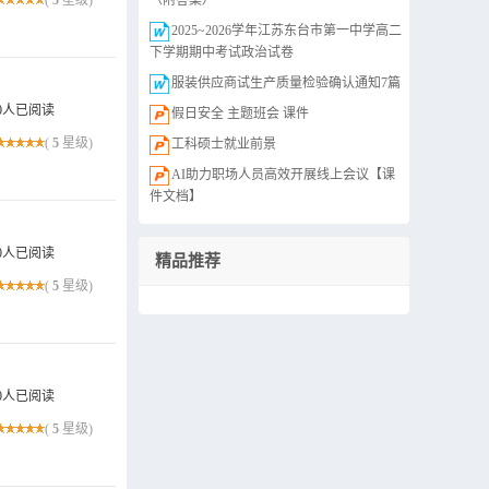
(
5
星级)
（附答案）
2025~2026学年江苏东台市第一中学高二
下学期期中考试政治试卷
服装供应商试生产质量检验确认通知7篇
0人已阅读
假日安全 主题班会 课件
(
5
星级)
工科硕士就业前景
AI助力职场人员高效开展线上会议【课
件文档】
0人已阅读
精品推荐
(
5
星级)
0人已阅读
(
5
星级)