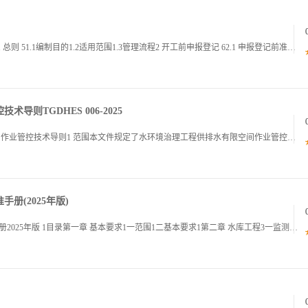
3江西省限额以下房屋市政工程安全管理指引 目录1 总则 51.1编制目的1.2适用范围1.3管理流程2 开工前申报登记 62.1 申报登记前准备事项 62.2 申报登记材料 72.3 申报登记程序 83 施工准备阶段 93.1 建设单位业主
则TGDHES 006-2025
TGDHES 00620251水环境治理工程供排水有限空间作业管控技术导则1 范围本文件规定了水环境治理工程供排水有限空间作业管控的基本规定，危险源类别级别与风险等级，管控措施和管控运用等要求，包括但不限于：供排水管网供水处理污水处理等设备
册(2025年版)
福建省水利工程数字孪生基础设施建设技术标准手册2025年版 1目录第一章 基本要求1一范围1二基本要求1第二章 水库工程3一监测站点建设3二建筑信息模型BIM建设15三数据汇缴16四平台系统建设17第三章 堤防工程19一监测站点建设19二建