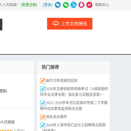
人人文库网！
[免费注册]
|
[登录]
|
帮助中心
上传文档赚钱
热门推荐
扁竹兰和鸢尾的区别
2026年注册验船师资格考试（A级船舶检
资料
验专业法律法规）强化复习试题及答案一
2025~2026学年河北武强中学高二下学期
期中综合素质监测政治试卷
母乳培训课件
0人已阅读
2026年上海市徐汇区社工招聘笔试真题