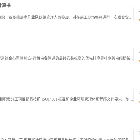
计算书
施工安全保证措施确立安全检查制度1由项目经理组织，各职能部室作业队班组管理人员参加，对在施工现场每月进行一次联合安全大检查。2安全员及作业队班组管理人员对在施工现场每班进行一次巡查，并填写安全检查日志3技术负责人及安全技术人员对工艺进行不定
施工方法及工艺要求工艺流程运用BIM综合排布1管道综合布置原则1进行机电各管道的最终安装标高的优先排序是排水管电缆桥架线槽暖通管道通风管道给水及消防管道。电缆桥架线槽尽量高位安装，通风管道因需下引风口，尽量布置在综合管线的最底层。电缆桥架与
各项管理计划绿色施工管理计划绿色施工组织机构和职责分工项目部将按照 ISO14001 标准和企业环境管理体系程序文件要求，制定并实施相应的环保制度和措施，最大限度地减少污染，降低自然资源消耗，营造环保节能绿色建筑。 项目经理为绿色施工管理第