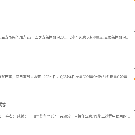
通风系统支架风管支架设置原则1水平风管长边400mm支吊架间距为2m，固定支架间距为20m；2水平风管长边400mm支吊架间距为3m，固定支架间距为20m；3风管转弯和翻弯处两端200mm加支架，在三通四通200mm侧均需加支架；4保温风管
计算书管道支吊架计算空调水管总体信息1自动计算梁自重，梁自重放大系数1.202材性：Q235弹性模量E206000MPa剪变模量G79000MPa质量密度7850kgm3线膨胀系数12x106c泊松比0.30屈服强度fy235MPa抗拉压弯
试卷
12026年承包商HSE关键岗位培训考试培训考试单位： 姓名： 成绩： 一填空题每空1分，共50分一直接作业管理1施工过程中使用的材料开挖出的泥土应堆放在距沟槽边沿至少1半以外，堆土高度不得大于，坡度不大于 ，不得堵塞下水道窖井以及作业现场