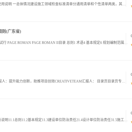
360建设施工领域检查标准清单2024版编制情况及使用说明 一总体情况建设施工领域检查标准清单分通用清单和个性清单两类，其中通用清单1张个性清单8张隧道工程桥涵工程路基工程桩基及基坑工程脚手架工程模板支架工程建筑起重机械涉危险化学品场所，共
则(广东省)
广东省河道水域岸线保护与利用规划编制技术细则试行 PAGE ROMAN PAGE ROMAN II目录 总则1 术语4 基本规定6 规划编制范围及水平年6 规划依据6 规划目标8 规划内容8 基础数据8 技术路线9 基础资料收集与调查11
提升能力创新，助推项目创效CREATIVETEAM汇报人：提升能力创新，助推项目创效CREATIVETEAM汇报人： 目录页目录页专利简介针对发明型实用新型等不同专利形式进行简介01专利简介针对发明型实用新型等不同专利形式进行简介01基础知
住宅工程质量易发问题防治导则试行 目录第一章 总说明11.1总则11.2基本规定11.3建设单位防治责任21.4设计单位防治责任31.5施工单位防治责任41.6监理单位防治责任51.7实施管理流程图6第二章 渗漏篇72.1地下室渗漏72.1