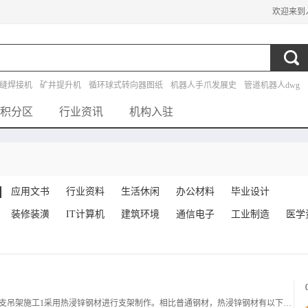
欢迎来到
缝焊接机
矿井提升机
循环球式转向器图纸
机器人手爪发展史
管道机器人dwg
设计
探测机器人
马铃薯播种机
自动水箱外文翻译
液压冲床图纸
积分区
行业资讯
机构入驻
应用文书
行业资料
生活休闲
办公材料
毕业设计
装修装潢
IT计算机
建筑环境
通信电子
工业制造
医学
施工方法及工艺要求施工工艺流程支吊架施工综合支吊架施工1采用热浸锌钢材进行支架制作。相比普通钢材，热浸锌钢材有以下优点：1处理费用低，热浸镀锌防锈的费用要比其他漆料涂层的费用低;2持久耐用:在郊区环境下,标准的热镀锌防锈厚度可保持50年以上