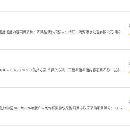
TOC o 13 h u 18346 八供货方案 八供货方案一工程概括概括内容项目名称：乙酸钠液体招标人：靖江市清源污水处理有限公司招标代理机构：江苏马洲项目管理有限公司项目地点：靖江市招标内容：乙酸钠液体，预估年使用量800吨，所供乙酸钠
城市污水工业用冰乙酸城市污水工业用冰乙酸目录TOC o 13 h u 27939 八供货方案 八供货方案一工程概括概括内容项目名称：城市污水工业用冰乙酸招标人：靖江市华汇城市污水处理有限公司招标代理机构：中证房地产评估造价集团有限公司项目地
正副本商务技术文件项目名称：开化县根宫佛国文化旅游区2025年2026年度广告制作框架协议采购项目非政府采购项目编号：KHGGCG202501响应人全称：公章年月日 十应急服务方案10.1应急服务方案应急服务目标围绕项目中广告制作安装维护全