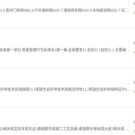
目录CONTENTS1.1 墙体拆除0021.2 防盗门拆除0061.3 室内门拆除0081.4 户外窗拆除0101.5 墙地砖拆除0161.6 木地板拆除0201.7 石膏板吊顶拆除0241.8 壁纸撕除0261.9 推拉门拆除0281.
安徽省水利工程建设质量管理标准化手册2024年版目录第一部分 质量管理行为标准化1第一篇 总体要求21 总则21.1目的21.2 主要编制依据21.3 适用范围32 基本要求42.1 建设程序42.2 单位资质42.3 责任主体42.4 人
福建省生态护岸技术应用指南 目录一荣勋技术生态护岸技术应用指南11.1荣勋生态护岸技术原理及特性11.2荣勋生态护岸结构设计61.3荣勋生态护岸绿化设计方案191.4荣勋生态护岸技术应用型式211.5荣勋生态护岸施工指南261.6荣勋生态护
悬挑脚手架方案施工要点目录1悬挑脚手架组成分类2相关规范及专家论证3悬挑脚手架施工工艺目录1悬挑脚手架组成分类2相关规范及专家论证3悬挑脚手架施工工艺4悬挑脚手架施工方案编制与深化5悬挑脚手架安全隐患识别悬挑脚手架组成分类Part悬挑脚手架