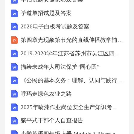
随后引出“诉源治理”的话题，指出“诉源治理”是
学道单招试题及答案
指“对诉讼的源头进行治理”，旨在通过诉讼内外
2026电子白板考试题及答案
的纠纷化解，控制、减少矛盾
第四章光现象第节光的直线传播教学辅导课件人教版八年级物理上册
纠纷进入司法渠道的诉讼数量，因此可以看出
2019-2020学年江苏省苏州市吴江区四年级下册期末语文试卷13
“诉源治理”的特点是从源头上解决问题，通过化
描绘未成年人司法保护“同心圆”
解诉讼内外的纠纷，达到控
《公民的基本义务：理解、认同与践行》-初中《道德与法治》八年级下册第二课教学设计
制、减少矛盾纠纷进入司法渠道的诉讼数量的
呼玛走绿色农业之路
目的，即减少涉诉因素，因此判断出诉源治理
2025年喷漆作业岗位安全生产知识考试题含答案
是一项旨在从源头上减少涉诉因
躺平式干部个人自查报告
素的社会治理方式，对应C项。
小学英语四年级上册 Module 3 Places and activities Unit 3 In the shop 单元复习课教学设计