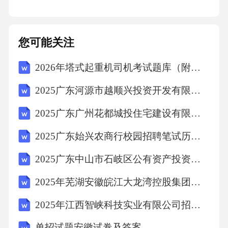
C
您可能关注
编号：1924d28562bfd0e4ee0067f9b85d3c30山西
2026年塔式起重机司机考试题库（附答案）
建投笔试题库
2025广东河源市越顺兴投资开发有限公司招聘笔试及安排笔试历年难易错考点试卷带答案解析
山西建投笔试题库第2页
2025广东广州花都城投住宅建设有限公司招聘广州花都城市环保投资有限公司项目用工人员综合总及背景调查环节人员笔试历年典型考点题库附带答案详解
2025广东始兴农商行校园招聘笔试历年典型考题及考点剖析附带答案详解
《专家解析》
2025广东中山市石岐区公有资产投资有限公司高管招聘综合与人员笔试历年备考题库附带答案详解
文段开篇讲述人民群众法治意识增强，积极运
2025年芜湖安徽皖江大龙湾控股集团有限公司公开招聘13人笔试历年难易错考点试卷带答案解析
用诉讼手段主张自身权益，但这增加了司法机
2025年江西智峡科技实业有限公司招聘2人笔试历年难易错考点试卷带答案解析
关的现实压力、影响社会和谐，
单招试题安徽试卷及答案