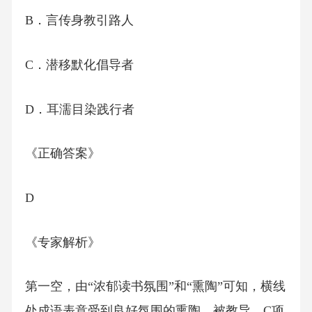
B．言传身教引路人
C．潜移默化倡导者
D．耳濡目染践行者
《正确答案》
D
《专家解析》
第一空，由“浓郁读书氛围”和“熏陶”可知，横线
处成语表意受到良好氛围的熏陶、被教导，C项