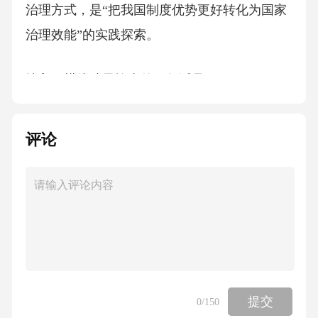
治理方式，是“把我国制度优势更好转化为国家
治理效能”的实践探索。
填入画横线处最恰当的一句话是：
A．以预防纠纷为主要职能
评论
B．治理能力现代化、规范化
C．旨在从源头上减少涉诉因素
D．基层社会治理法治化
提交
0
/150
《正确答案》