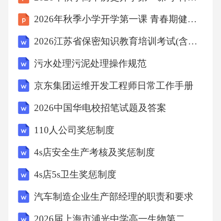
2026年秋季小学开学第一课 青春期健康教育课件
案例一：阿尔卑斯山脉褶皱山系
2026江苏省保密知识教育培训考试(含答案)
背景：亚欧板块与非洲板块挤压碰撞，岩层强
污水处理污泥处理操作规范
烈褶皱形成高大山脉。
京东集团运维开发工程师日常工作手册
特点：以背斜为主，山脊线与背斜轴部一致，
2026中国华电校招笔试题及答案
多形成尖锐山峰（课本“阿尔卑斯山脉褶皱地貌
110人公司奖惩制度
图”）。
4s店安全生产考核及奖惩制度
意义：塑造了欧洲南部的地形格局，影响气
4s店5s卫生奖惩制度
候、河流分布，是研究板块运动的重要证据。
汽车制造企业生产部经理的职责和要求
2026届上海市浦光中学高一生物第二学期期末综合测试试题含解析
案例二：四川盆地向斜构造