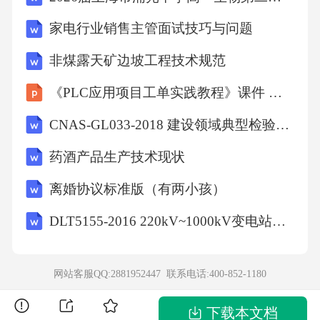
家电行业销售主管面试技巧与问题
背景：位于我国东南部，岩层受挤压形成大型
非煤露天矿边坡工程技术规范
向斜盆地。
《PLC应用项目工单实践教程》课件 模块5 组织块的编程及应用
特点：中心岩层较新，两翼岩层较老，地表被
CNAS-GL033-2018 建设领域典型检验检测设备计量溯源指南
第四系沉积物覆盖，形成平坦盆地（课本“四川
药酒产品生产技术现状
盆地地质构造示意图”）。
离婚协议标准版（有两小孩）
意义：盆地内气候湿润、土壤肥沃，是我国重
DLT5155-2016 220kV~1000kV变电站站用电设计技术规程
要的农业和人口分布区；同时，向斜构造易积
水，需关注地质灾害（如滑坡）。
网站客服QQ:2881952447 联系电话:
400-852-1180
案例三：大庆油田背斜储油
下载本文档