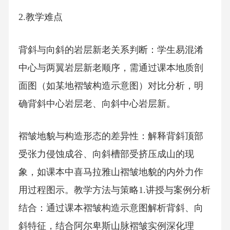
2.教学难点
背斜与向斜的岩层新老关系判断：学生易混淆
中心与两翼岩层新老顺序，需通过课本地质剖
面图（如某地褶皱构造示意图）对比分析，明
确背斜中心岩层老、向斜中心岩层新。
褶皱地貌与构造形态的差异性：解释背斜顶部
受张力侵蚀成谷、向斜槽部受挤压成山的现
象，如课本中喜马拉雅山褶皱地貌的内外力作
用过程图示。教学方法与策略1.讲授与案例分析
结合：通过课本褶皱构造示意图解析背斜、向
斜特征，结合阿尔卑斯山脉褶皱实例深化理