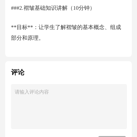
###2.褶皱基础知识讲解（10分钟）
**目标**：让学生了解褶皱的基本概念、组成
部分和原理。
**过程**：
评论
讲解定义：褶皱是岩层在挤压力作用下发生塑
性弯曲，但仍保持连续性的构造形态（结合课
本“褶皱形成示意图”说明应力方向）。
组成部分：重点讲解背斜（岩层向上拱起，中
心岩层老、两翼新）和向斜（岩层向下弯曲，