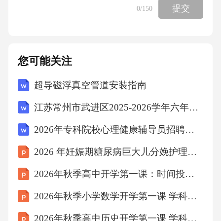
中心岩层新、两翼老），通过课本“褶皱构造对
提交
0
/150
比表”对比两者的形态、岩层新老关系、地貌表
现（背斜成谷、向斜成山）。
您可能关注
实例应用：展示课本中“某地褶皱构造剖面图”，
超导磁浮真空管道安装指南
让学生识别背斜、向斜，并判断岩层新老关
系，强化对核心概念的理解。
江苏常州市武进区2025-2026学年六年级上学期期末语文试题（文字版含答案）
2026年专科院校心理健康辅导员招聘考试笔试试题（含答案）
###3.褶皱案例分析（20分钟）
2026 年妊娠期糖尿病巨大儿分娩护理个案分享
**目标**：通过具体案例，让学生深入了解褶
2026年秋季高中开学第一课：时间投资大师
皱的特性和重要性。
2026年秋季小学数学开学第一课 学科阅读与拓展
**过程**：
2026年秋季高中历史开学第一课 学科前沿与展望教案