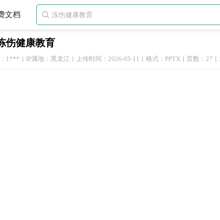
费文档

冻伤健康教育
1***
IP属地：黑龙江
上传时间：2026-05-11
格式：PPTX
页数：27