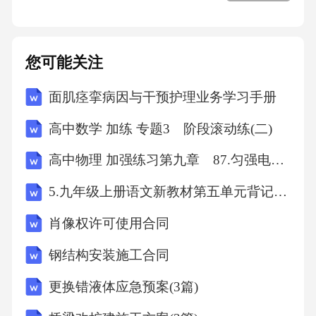
创造力，通过不同的操作方式创造出多种玩法
和用途。123文化元素的适龄融入文化元素的多
样性教具设计中应融入不同文化元素，让儿童
您可能关注
在玩耍过程中了解和感知世界的多元性。01文
面肌痉挛病因与干预护理业务学习手册
化元素的适龄性融入的文化元素应与儿童年龄
相适应，避免过于复杂或难以理解的文化符号
高中数学 加练 专题3 阶段滚动练(二)
或图案。02文化元素的融合性将文化元素与教
高中物理 加强练习第九章 87.匀强电场中电势差与电场强度的关系
具的功能、形态等相结合，使教具既具有文化
5.九年级上册语文新教材第五单元背记手册
内涵又符合儿童的审美需求。0305艺术活动实
肖像权许可使用合同
施路径自由创作空间设计合理规划创作空间，
确保每个孩子有足够的创作区域，避免互相干
钢结构安装施工合同
扰。创作空间布局提供丰富多样的艺术创作材
更换错液体应急预案(3篇)
料，如颜料、画笔、纸张、粘土等，让孩子自