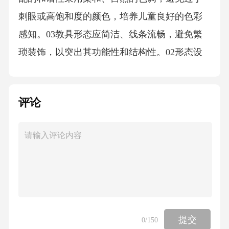
刺眼或高饱和度的颜色，培养儿童良好的色彩
感知。03教具形态应简洁、线条流畅，避免繁
琐装饰，以突出其功能性和结构性。02形态设
计的简洁性天然材料的选择利用天然木材、石
材、布料等，使教具具有温暖、自然的触感，
评论
培养儿童对自然美的感知。01功能操作的美学
映射功能的实用性教具设计应充分考虑儿童的
实际需求，功能明确且易于操作，使儿童在操
作过程中获得满足感。操作的流畅性操作的创
造性教具的操作过程应流畅、自然，避免过于
复杂或困难，让儿童在轻松愉快的氛围中体验
美的感受。教具应鼓励儿童自由发挥想象力和
提交
0
/150