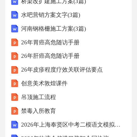
桥梁改扩建施工方案(3篇)
由选择。创作材料提供确保创作空间的安全
性，如设置防护墙、桌角防护等，避免孩子受
水吧营销方案文字(3篇)
伤。安全防护措施多感官艺术体验设计触觉艺
河南钢格栅施工方案(3篇)
术体验让孩子亲手触摸各种材料，如木材、布
26年胃癌高危随访手册
料、塑料等，感受不同材质的纹理和特性。03
26年肝癌高危随访手册
利用音乐、故事等听觉素材，激发孩子的想象
力和创造力。02听觉艺术体验视觉艺术体验通
26年皮疹程度疗效关联评估要点
过欣赏绘画、摄影、雕塑等视觉艺术作品，培
创意美术敦煌课件
养孩子的色彩感知能力和形象思维能力。01为
吊顶施工流程
孩子提供展示自己作品的平台，如墙面展示、
艺术展览等，让孩子感受到自己的创作被重
禁毒入所教育
视。作品展示与审美对话作品展示平台鼓励孩
2026年上海奉贤区中考二模语文模拟试卷试题（含答案详解）
子解读自己的作品，分享创作过程中的想法和