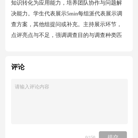
知识转化为应用能力，培养团队协作与问题解
决能力。学生代表展示5min每组派代表展示调
查方案，其他组提问或补充。主持展示环节，
点评亮点与不足，强调调查目的与调查种类匹
配的重要性。认真聆听，记录其他组的优点，
参与互评。通过展示与互评，深化理解，锻炼
评论
表达与批判性思维。总结与反思5min每组派代
表展示调查方案，其他组提问或补充。总结四
种调查种类的核心区别，预告下节课内容（客
流调查方法）。完善笔记，回顾自己的方案，
思考改进点巩固所学，激发后续学习兴趣。教
学实施过程教学环节教学内容教师活动学生活
动设计意图课前预习观看微课《客流调查的“黑
提交
0
/150