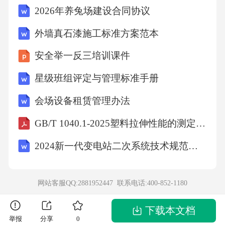
2026年养兔场建设合同协议
点和局限，展示技术对比表。小组讨论，填写
“技术选型表”，准备汇报。培养综合分析与决策
外墙真石漆施工标准方案范本
能力，加深对技术适用性的理解。学生代表展
安全举一反三培训课件
示5min每组派代表汇报选型结果，其他组提问
星级班组评定与管理标准手册
或提出不同意见。主持汇报，点评各组选择的
会场设备租赁管理办法
合理性，引导学生关注技术背后的伦理与隐私
问题。聆听汇报，参与提问与讨论，修正自己
GB/T 1040.1-2025塑料拉伸性能的测定第1部分：总则
的选型表。通过交流碰撞，深化对技术的理
2024新一代变电站二次系统技术规范第1部分：数据通信网关机
解，培养批判性思维。总结与反思5min总结各
类技术的优缺点，强调技术融合是未来趋势。
网站客服QQ:2881952447 联系电话:
400-852-1180
梳理技术发展脉络，引导学生思考技术如何更
好地服务乘客。完善笔记，思考技术对客运组
下载本文档
举报
分享
0