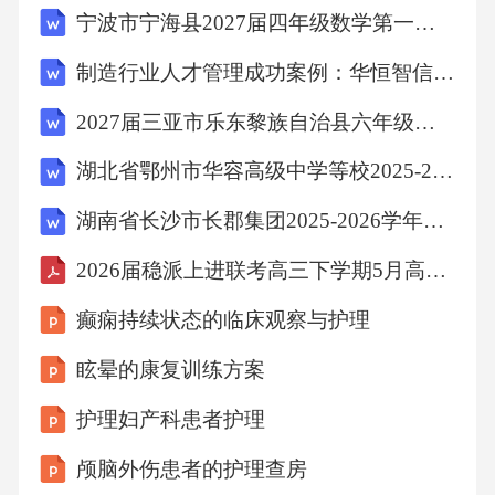
宁波市宁海县2027届四年级数学第一学期期末复习检测模拟试题含解析
何实现客流监测的？引导学生关注技术细节，
点明本节课将学习多种客流调查技术观看视
制造行业人才管理成功案例：华恒智信破解薪资竞争力不足
频，讨论视频中出现的可能技术。用真实案例
2027届三亚市乐东黎族自治县六年级数学第一学期期末预测试题含解析
激发学习兴趣，自然导入新课。师生解析10min
湖北省鄂州市华容高级中学等校2025-2026学年高一下学期4月联考语文试卷（含答案）
讲解五种现代技术的原理，对比传统人工调查
方法。逐一讲解技术原理（配合动画），强调
湖南省长沙市长郡集团2025-2026学年九年级下学期期中联考历史试卷
每种技术的优点和局限，展示技术对比表。记
2026届稳派上进联考高三下学期5月高考大练兵日语+答案
录每种技术的原理、优缺点，标注关键词。帮
癫痫持续状态的临床观察与护理
助学生系统掌握技术知识，形成对比思维。。
眩晕的康复训练方案
巩固提高10min分组完成“技术选型”任务：每组
获得一个调查场景（如换乘通道客流、车厢拥
护理妇产科患者护理
挤度），选择合适的技术并说明理由。逐一讲
颅脑外伤患者的护理查房
解技术原理（配合动画），强调每种技术的优