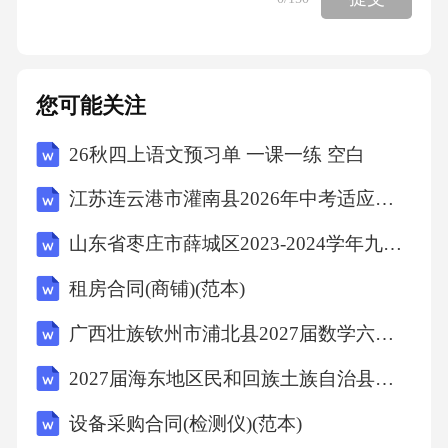
科技”》，完成预习任务单：列举你知道的客流
调查技术。发布预习任务，收集学生列举的技
术名称，了解学生对新技术的前认知。观看微
您可能关注
课，记录至少3种新技术，尝试描述其用途。激
26秋四上语文预习单 一课一练 空白
发对新技术的好奇心，为课堂深入讲解铺垫。
复习旧知5min回顾上节课的四种客流调查种
江苏连云港市灌南县2026年中考适应性考试（二）八年级生物试题(文字版含答案)
类，提问：如果要调查某站全天上下车人数，
山东省枣庄市薛城区2023-2024学年九年级上学期期末考试历史试题（文字版含答案）
可以用什么方法？提问并引导学生回答，引出
租房合同(商铺)(范本)
调查方法的概念，并展示调查方法与调查种类
的关联图。回顾并回答，思考调查方法与调查
广西壮族钦州市浦北县2027届数学六上期末质量检测试题含解析
种类的关系。建立新旧知识的联系，为学习新
2027届海东地区民和回族土族自治县四上数学期末复习检测模拟试题含解析
内容搭桥。情境导入5min播放深圳地铁智能客
设备采购合同(检测仪)(范本)
流监测系统新闻片段，提问：这些高科技是如