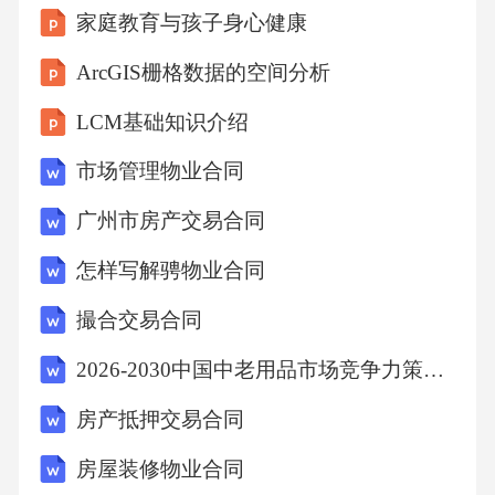
家庭教育与孩子身心健康
固楼。千古兴亡多少事？悠悠。不尽长江滚滚
流。年少万兜鍪，坐断东南战未休。天下英雄
ArcGIS栅格数据的空间分析
谁敌手？曹刘。生子当如孙仲谋。【丁】夏日
LCM基础知识介绍
绝句（李清照）生当作人杰，死亦为鬼雄。至
市场管理物业合同
今思项羽，不肯过江东。【注释】①兜鍪：古
代士兵的头盔，这里代指士兵。②坐断：占
广州市房产交易合同
据。③项羽：秦末起义军领袖，兵败后自刎于
怎样写解骋物业合同
乌江。13.解释下列加点的词语。（6分）（1）
撮合交易合同
千古兴亡多少事？悠悠（________）（2）年少
2026-2030中国中老用品市场竞争力策略分析及消费前景调研研究报告
万兜鍪（________）（3）坐断东南战未休（__
______）（4）生当作人杰（________）（5）
房产抵押交易合同
死亦为鬼雄（________）（6）至今思项羽（__
房屋装修物业合同
______）14.将下列词句翻译成现代汉语（或理