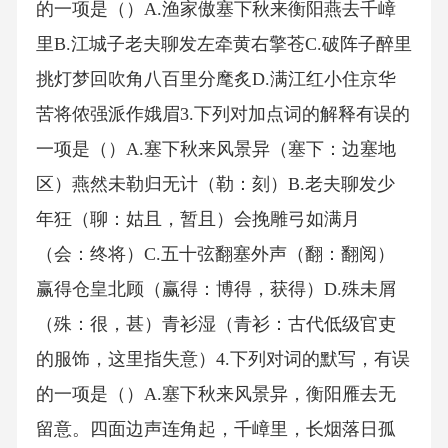
的一项是（）A.渔家傲塞下秋来衡阳燕去千嶂
里B.江城子老夫聊发左牵黄右擎苍C.破阵子醉里
挑灯梦回吹角八百里分麾炙D.满江红小住京华
苦将侬强派作娥眉3.下列对加点词的解释有误的
一项是（）A.塞下秋来风景异（塞下：边塞地
区）燕然未勒归无计（勒：刻）B.老夫聊发少
年狂（聊：姑且，暂且）会挽雕弓如满月
（会：终将）C.五十弦翻塞外声（翻：翻阅）
赢得仓皇北顾（赢得：博得，获得）D.殊未屑
（殊：很，甚）青衫湿（青衫：古代低级官吏
的服饰，这里指失意）4.下列对词的默写，有误
的一项是（）A.塞下秋来风景异，衡阳雁去无
留意。四面边声连角起，千嶂里，长烟落日孤