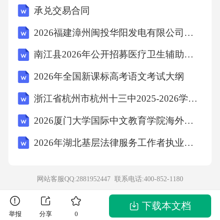
承兑交易合同
解句意）。（6分）（1）不尽长江滚滚流。___
_________________________________________
2026福建漳州闽投华阳发电有限公司招聘43人笔试模拟试题及答案详解
____________________（2）生当作人杰，死亦
南江县2026年公开招募医疗卫生辅助岗位及医务社会工作服务岗位人员（21人）笔试备考试题及答案详解
为鬼雄。_________________________________
2026年全国新课标高考语文考试大纲
_______________________________15.结合《破
浙江省杭州市杭州十三中2025-2026学年下学期八年级科学期末模拟试卷
阵子·为陈同甫赋壮词以寄之》（乙词）和
【丙】词，分析辛弃疾的报国情怀；结合《满
2026厦门大学国际中文教育学院海外教育学院行政人员招聘1人笔试备考题库及答案详解
江红（小住京华）》和【丁】词，分析两位女
2026年湖北基层法律服务工作者执业核准题库含答案
词人的豪情壮志有何异同。（10分）_________
_________________________________________
网站客服QQ:2881952447 联系电话:
400-852-1180
_________________________________________
_________________________________________
下载本文档
举报
分享
0