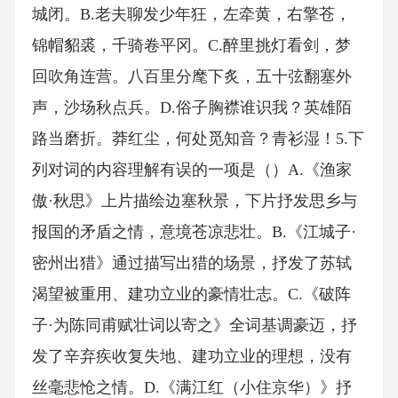
城闭。B.老夫聊发少年狂，左牵黄，右擎苍，
锦帽貂裘，千骑卷平冈。C.醉里挑灯看剑，梦
回吹角连营。八百里分麾下炙，五十弦翻塞外
声，沙场秋点兵。D.俗子胸襟谁识我？英雄陌
路当磨折。莽红尘，何处觅知音？青衫湿！5.下
列对词的内容理解有误的一项是（）A.《渔家
傲·秋思》上片描绘边塞秋景，下片抒发思乡与
报国的矛盾之情，意境苍凉悲壮。B.《江城子·
密州出猎》通过描写出猎的场景，抒发了苏轼
渴望被重用、建功立业的豪情壮志。C.《破阵
子·为陈同甫赋壮词以寄之》全词基调豪迈，抒
发了辛弃疾收复失地、建功立业的理想，没有
丝毫悲怆之情。D.《满江红（小住京华）》抒