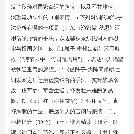
发了秋瑾对国家命运的担忧，以及不甘雌伏、
渴望建功立业的巾帼豪情。6.下列对词的写作手
法分析有误的一项是（）A.《渔家傲·秋思》运
用借景抒情的手法，以边塞秋景烘托词人的思
乡与报国之情。B.《江城子·密州出猎》运用典
故（“持节云中，何日遣冯唐”），表达词人渴望
被朝廷重用的愿望。C.《破阵子·为陈同甫赋壮
词以寄之》运用虚实结合的手法，实写战场杀
敌，虚写梦中军营生活，抒发壮志难酬的感
慨。D.《满江红（小住京华）》运用反问、直
抒胸臆的手法，表达词人的苦闷与豪情。二、
中档提升（30分）（一）课内精读（18分）阅
读《词四首》节选，完成下列各题。【甲】渔