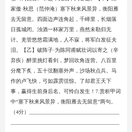
家傲·秋思（范仲淹）塞下秋来风景异，衡阳雁
去无留意。四面边声连角起，千嶂里，长烟落
日孤城闭。浊酒一杯家万里，燕然未勒归无
计。羌管悠悠霜满地，人不寐，将军白发征夫
泪。【乙】破阵子·为陈同甫赋壮词以寄之（辛
弃疾）醉里挑灯看剑，梦回吹角连营。八百里
分麾下炙，五十弦翻塞外声，沙场秋点兵。马
作的卢飞快，弓如霹雳弦惊。了却君王天下
事，赢得生前身后名。可怜白发生！7.赏析甲词
中“塞下秋来风景异，衡阳雁去无留意”两句。
（4分）__________________________________
_________________________________________