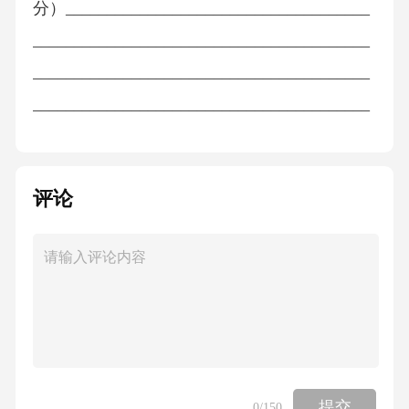
分）_____________________________________
_________________________________________
_________________________________________
_________________________________________
________________________________（二）语
言运用（12分）11.结合《词四首》内容，完成
评论
下列填空，要求准确规范。（6分）（1）《渔
家傲·秋思》中，描写边塞苍凉壮阔景象的句子
是：________________，________________。
（2）《江城子·密州出猎》中，表现词人豪情壮
志的句子是：________________，___________
_____，________________。（3）《满江红
（小住京华）》中，体现秋瑾不甘雌伏、渴望
提交
0
/150