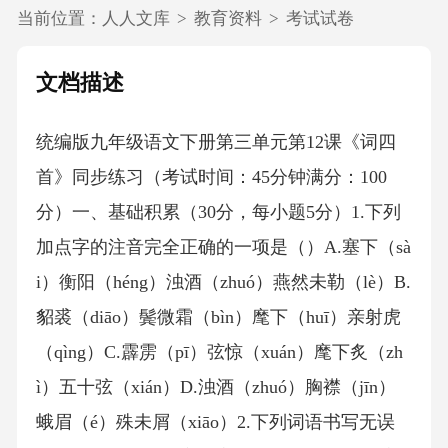
当前位置：
人人文库
>
教育资料
>
考试试卷
文档描述
统编版九年级语文下册第三单元第12课《词四
首》同步练习（考试时间：45分钟满分：100
分）一、基础积累（30分，每小题5分）1.下列
加点字的注音完全正确的一项是（）A.塞下（sà
i）衡阳（héng）浊酒（zhuó）燕然未勒（lè）B.
貂裘（diāo）鬓微霜（bìn）麾下（huī）亲射虎
（qìng）C.霹雳（pī）弦惊（xuán）麾下炙（zh
ì）五十弦（xián）D.浊酒（zhuó）胸襟（jīn）
蛾眉（é）殊未屑（xiāo）2.下列词语书写无误