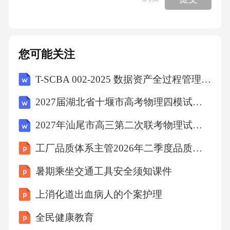
建功立业的句子是：________________，_____
___________？12.请用一段不少于80字的文字，
结合《词四首》中的任意两首，谈谈你对“家国
您可能关注
情怀”的理解。（6分）_____________________
T-SCBA 002-2025 数据资产全过程管理区块链应用规范
_________________________________________
_________________________________________
2027届湖北省十堰市高考物理四模试卷（含答案解析）
_________________________________________
2027年汕尾市高三第二次联考物理试卷（含答案解析）
_________________________________________
工厂品质体系主管2026年二季度品质体系优化总结
_________________________________________
______________________________三、综合提
暑期乘坐交通工具安全须知课件
升（40分）（一）课外阅读（22分）阅读下面
上消化道出血病人的个案护理
内容，完成下列各题。【丙】南乡子·登京口北
全民健康教育
固亭有怀（辛弃疾）何处望神州？满眼风光北