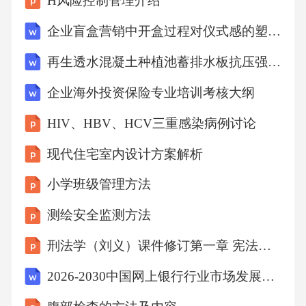
H风险控制管理介绍
保持协调。故选A。
企业盲盒营销中开盒过程对仪式感的塑造研究报告
考点
再生透水混凝土种植池蓄排水板抗压强度监理细则
企业海外投资保险专业培训考核大纲
心理素质与社7、下列说法正确的是（）
HIV、HBV、HCV三重感染病例讨论
A、散逸层空气稀薄，温度和热量都非常高
现代住宅室内设计方案解析
小学班级管理方法
B、雷暴通常发生在温度低、湿度高的地方
测绘安全监测方法
C、平流层是大气层的最底层，也是最主要的大
刑法学（刘义）课件修订第一章 宪法的概念及本质
气层
2026-2030中国网上银行行业市场发展分析及发展前景与投资研究报告
D、地球大气散射蓝色光的能力比红色光强