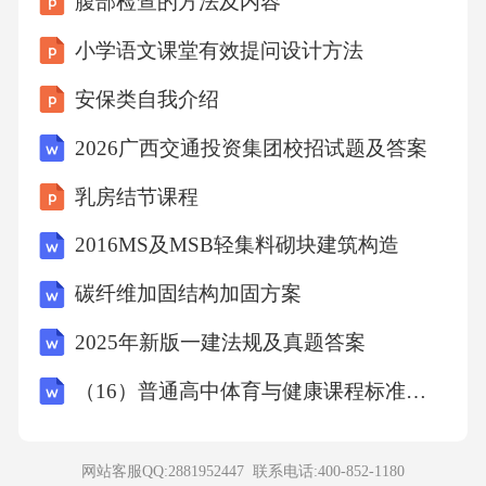
腹部检查的方法及内容
小学语文课堂有效提问设计方法
【答案】：D
安保类自我介绍
解析大气对光的散射是有规律的，波长较短的
2026广西交通投资集团校招试题及答案
光容易被散射，波长较长的光不容易被散射。
乳房结节课程
而蓝光的波长较短，所以大气对蓝光的散射较
强，红光的波长较长，所以大气对红光的散射
2016MS及MSB轻集料砌块建筑构造
较弱。故选D。
碳纤维加固结构加固方案
2025年新版一建法规及真题答案
考点地理常识8、有些中学生经常通宵达旦地玩
游戏，造成肠胃功能紊乱、视力下降、大脑过
（16）普通高中体育与健康课程标准日常修订版（2017年版2025年修订）
度疲劳，严重损害了身体健康。更严重的是有
些中学生因没有钱玩游戏，走上了偷盗抢劫的
网站客服QQ:2881952447 联系电话:
400-852-1180