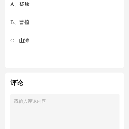
A、嵇康
B、曹植
C、山涛
D、阮瑀
【答案】：D
评论
解析“建安七子”指的是孔融、陈琳、王粲、徐
干、阮瑀、应场、刘桢。故选D。
考点人文常识6、当一个人遇到一件愉快的事情