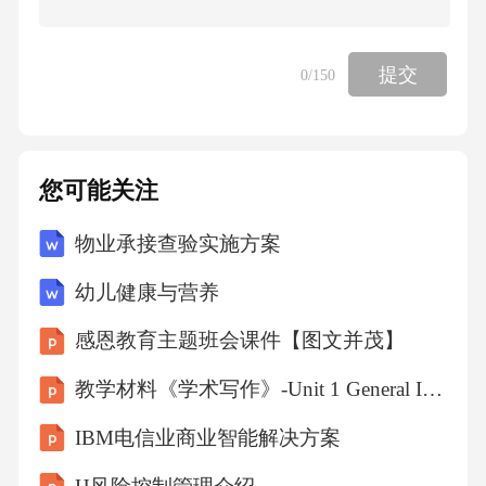
时手舞足蹈，欢快的向别人诉说内心的体验，
我们称这个人()
提交
0
/150
A、心理活动内在一致性
您可能关注
B、人格相对稳定性
物业承接查验实施方案
C、心理活动主观世界和客观世界的统一
幼儿健康与营养
D、心理活动协调性
感恩教育主题班会课件【图文并茂】
教学材料《学术写作》-Unit 1 General Introduction to Academic Writing
【答案】：A
IBM电信业商业智能解决方案
解析：心理活动内在一致性，知、情、意之间