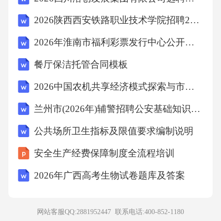
2026陕西西安铁路职业技术学院招聘20人备考题库带答案详解
D、被科学家称为人体微量元素中的“防癌之王”
2026年淮南市福利彩票发行中心公开招聘编外工作人员1人备考题库及1套参考答案详解
的是碘
餐厅保洁托管合同模板
【答案】：B
2026中国农机共享经济模式探索与市场可行性研究
解析A项，金不能和氧发生反应生成金属氧化
兰州市(2026年)辅警招聘公安基础知识考试题库及答案
物，A项错误；B项，闪电条件下生成臭氧，使
公共场所卫生指标及限值要求编制说明
人感到空气清新，B项正确；C项，浓硫酸有脱
安全生产经费保障制度全流程培训
水性，稀硫酸没有脱水性，C项错误；D项，硒
2026年广西高考生物试卷题库及答案
被科学家称为人体微量元素中的“防癌之王”，D
项错误。故选B。
网站客服QQ:2881952447 联系电话:
400-852-1180