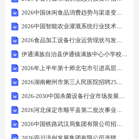
D、水草给鱼提供了休息和嬉戏的场所
2026中国休闲食品消费趋势与渠道变革分析报告
【答案】：A水草能够吸收鱼呼出的二氧化碳，
2026中国智能农业灌溉系统行业技术发展水平及投资风险控制规划分析报告
并释放出鱼所需要的氧气。故选A。
2026食品加工设备行业运营现状与发展前景研究
伊通满族自治县伊通镇满族中心小学校一年级数学加减法练习题
考点：生物常识7、以下关于化学常识的说法，
正确的是（）
2026年上半年第十师北屯市引进高层次事业编工作人员备考题库（6人）附答案详解（夺分金卷）
2026湖南郴州市第三人民医院招聘25人备考题库附答案详解（满分必刷）
A、任何金属都能和氧发生反应生成金属氧化物
2026-2030中国杀菌设备行业市场发展趋势与前景展望战略分析研究报告
B、雷雨过后，人们感到空气清新，是因为闪电
2026河北保定市顺平县第二批次事业单位选调69人备考题库及答案详解一套
条件下生成臭氧所致
2026中国铁路武汉局集团有限公司招聘高校毕业生268人备考题库（三）有答案详解
C、浓硫酸和稀硫酸都具有脱水性
2026四川涪创发展集团有限公司选聘兼职外部董事1人备考题库及答案详解（夺冠系列）