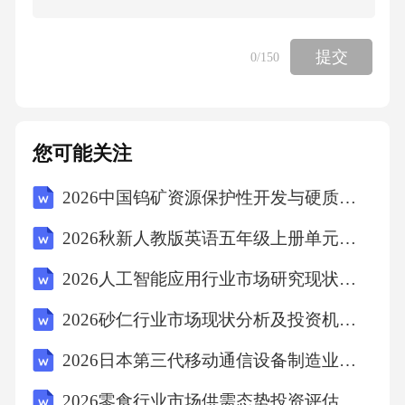
【答案】：A所有的信息在计算机中的存储形式
提交
0
/150
都为二进制形式。故选A。
考点：计算机信息技6、人们在养鱼时喜欢在鱼
您可能关注
缸里放一些水草，原因是（）
2026中国钨矿资源保护性开发与硬质合金市场报告
A、水草会释放氧气，吸收二氧化碳，使鱼得到
2026秋新人教版英语五年级上册单元六Unit 6 Nature and us测试卷-基础卷附答案（文档中已插入听力音频）
足够的氧气
2026人工智能应用行业市场研究现状评估及商业发展策略规划
B、水草可以装饰鱼缸
2026砂仁行业市场现状分析及投资机会研究
2026日本第三代移动通信设备制造业市场供需分析及投资评估规划分析研究报告
C、水草具有分解鱼的排泄物和净化水质的作用
2026零食行业市场供需态势投资评估规划研究报告