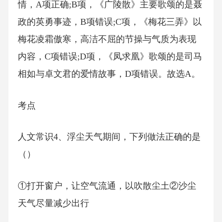
情，A项正确;B项，《广陵散》主要歌颂的是聂
政的英勇事迹，B项错误;C项，《梅花三弄》以
梅花凌霜傲寒，高洁不屈的节操与气质为表现
内容，C项错误;D项，《凤求凰》歌颂的是司马
相如与卓文君的爱情故事，D项错误。故选A。
考点
人文常识4、浮尘天气期间，下列做法正确的是
（）
①打开窗户，让空气流通，以吹散尘土②沙尘
天气尽量减少出行