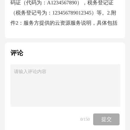
码证（代码为：A1234567890），税务登记证
（税务登记号为：123456789012345）等。2.附
件2：服务方提供的云资源服务说明，具体包括
以下内容：-服务内容：提供虚拟服务器租赁服
务，包括但不限于计算资源、存储资源、网络
评论
资源等。-技术支持：提供7*24小时在线技术支
持，确保委托方业务稳定运行。-响应时间：对
委托方提出的故障报告，服务方承诺在1小时内
响应并提供解决方案。-故障排除：在故障排除
过程中，服务方将确保不影响委托方业务的正
常运行，最大程度减少故障对业务的影响。3.附
件3：云资源详细配置清单，具体包括以下内
提交
0
/150
容：-服务器型号：IntelXeonE5-2680v4，2颗CP