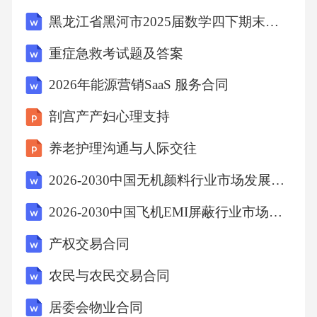
使用量计算，每月支付一次。-技术支持费用：
黑龙江省黑河市2025届数学四下期末学业质量监测试题（含答案）
按年支付，服务方提供7*24小时在线技术支
重症急救考试题及答案
持。-故障排除费用：根据故障复杂程度和解决
2026年能源营销SaaS 服务合同
时间计算，具体费用以双方协商为准。2.本协议
中涉及的数据传输费用如下：-带宽费用：按实
剖宫产产妇心理支持
际使用量计算，每月支付一次。-数据存储费
养老护理沟通与人际交往
用：按实际存储容量计算，每月支付一次。3.本
2026-2030中国无机颜料行业市场发展现状及发展趋势与投资风险研究报告
协议签订后，如因不可抗力导致协议无法履
2026-2030中国飞机EMI屏蔽行业市场发展趋势与前景展望战略分析研究报告
行，双方应协商解决。如协商不成，任何一方
均有权解除协议，但应提前一个月通知对方。
产权交易合同
特别声明：1.本协议的签订，不代表任何一方对
农民与农民交易合同
另一方在协议履行过程中可能发生的风险承担
居委会物业合同
责任。2.本协议的签订，不代表任何一方对另一