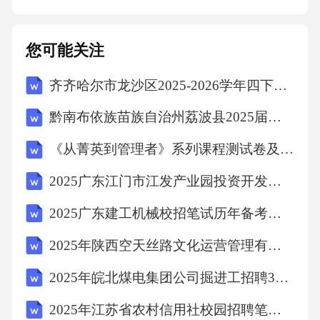
U，20核，40线程。-存储容量：1000GBSSD高
速硬盘，支持RAID10冗余。-网络带宽：100Gb
您可能关注
ps高速网络接入，保证数据传输速率。-安全防
齐齐哈尔市龙沙区2025-2026学年四下数学期末考试模拟试题含答案
护措施：采用防火墙、进入检测系统、DDoS防
护等安全措施，确保云资源安全稳定运行。4.附
黔南布依族苗族自治州荔波县2025届数学四年级下学期期中联考试题含解析
件4：其他相关文件，具体包括以下内容：-保密
《从菁英到管理者》系列课程测试卷及答案
协议：双方同意在协议履行过程中，对协议内
2025广东江门市江发产业园投资开发集团有限公司拟聘用人员笔试历年常考点试题专练附带答案详解
容及相关技术信息进行保密，未经对方同意不
得向任何第三方外泄。-知识产权声明：本协议
2025广东建工机械校招笔试历年备考题库附带答案详解
中涉及的技术方案、软件程序等知识产权归服
2025年陕西空天丝路文化运营管理有限责任公司招聘（44人）笔试历年备考题库附带答案详解
务方所有，委托方在使用过程中不得侵犯服务
2025年皖北煤电集团公司掘进工招聘380名笔试历年难易错考点试卷带答案解析
方的知识产权。补充条款：,1.本协议中涉及的
2025年江苏省农村信用社校园招聘笔试历年典型考题及考点剖析附带答案详解
费用计算方式如下：-云资源租赁费用：按实际