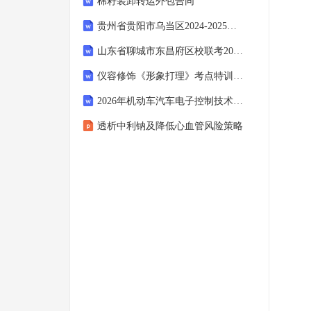
棉籽装卸转运外包合同
贵州省贵阳市乌当区2024-2025学年下学期七年级期末英语卷（含答案）
山东省聊城市东昌府区校联考2024-2025学年七年级上学期语文期末试卷（含答案）
仪容修饰《形象打理》考点特训卷2025年
2026年机动车汽车电子控制技术考试题库
透析中利钠及降低心血管风险策略