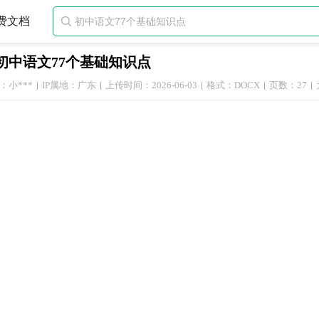
费文档

初中语文77个基础知识点
：小***
IP属地：广东
上传时间：2026-06-03
格式：DOCX
页数：27