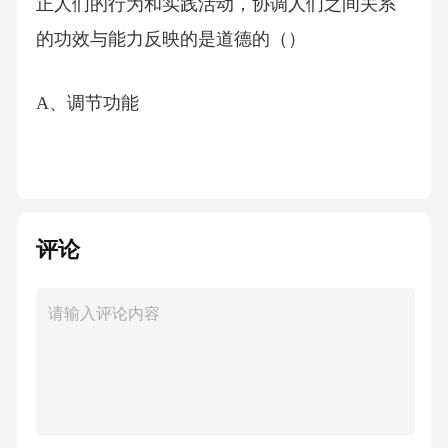
正人们的行为和实践活动，协调人们之间关系
的功效与能力反映的是道德的（）
A、调节功能
B、辩论功能
C、激励功能
评论
D、导向功能
【答案】：A道德的调节功能是指道德通过评价
等方式，指导和纠正人们的行为和实践活动，
协调社会关系和人际关系的功效与能力，这是