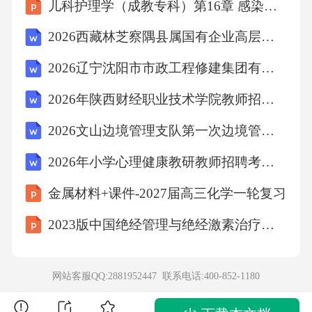
儿科护理学（成教专科）第16章 感染疾病患儿护理
使人轻松愉悦;有的____，让人费解。而真正值
得我们阅读的往往是那些可以“磨脑子”的书。
2026西藏林芝察隅县属国有企业高层管理人员的3人备考题库及1套参考答案详解
“磨脑子”的书具有更加____的信息量和深刻的思
2026辽宁沈阳市市政工程修建集团有限公司招聘7人笔试模拟试题及答案详解
想内涵，往往是前人思想的____，阅历的浓
2026年陕西财经职业技术学院教师招聘（39人）笔试备考题库及答案详解
缩。填入画横线部分最恰当的一项是（）
2026文山边境管理支队第一次边境管控专职辅警招聘（120人）考试备考题库及答案详解
A、艰深晦涩密集精华
2026年小学心理健康教研教师招聘考试笔试试题【含答案】
金属材料+课件-2027届高三化学一轮复习
B、味同嚼蜡庞大结晶
2023版中国绝经管理与绝经激素治疗指南解读课件
C、咬文嚼字高深积淀
网站客服QQ:2881952447 联系电话:
400-852-1180
D、深奥绵长丰富沉积