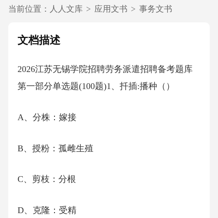
当前位置：
人人文库
>
应用文书
>
事务文书
文档描述
2026江苏无锡学院招聘劳务派遣招聘备考题库
第一部分单选题(100题)1、扦插:播种（）
A、分株：嫁接
B、授粉：孤雌生殖
C、剪枝：分根
D、克隆：受精