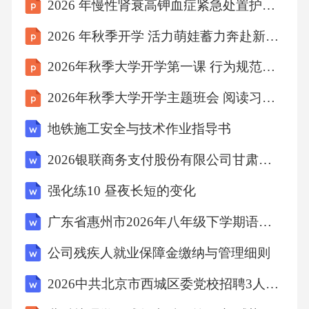
2026 年慢性肾衰高钾血症紧急处置护理个案
【答案】：C
2026 年秋季开学 活力萌娃蓄力奔赴新学期
解析A项，温度升高可能是吸收了热量，也可能
2026年秋季大学开学第一课 行为规范与校规校纪
是外界对它做了功，A项错误；B项，物体的内
2026年秋季大学开学主题班会 阅读习惯培养策略课件
能增加，温度可能升高，也可能不变，B项错
地铁施工安全与技术作业指导书
误；C项，温度的变化与吸收的热量、比热容和
质量有关，因此在质量相同，比热容不确定的
2026银联商务支付股份有限公司甘肃分公司招聘备考题库有答案详解
前提下，温度升高得多的物体吸收的热量不一
强化练10 昼夜长短的变化
定多，C项正确；D项，当物体的内能减小时，
广东省惠州市2026年八年级下学期语文期末试卷附答案
可能是放出了热量，也可能是对外界做了功，D
项错误。故选C。
公司残疾人就业保障金缴纳与管理细则
2026中共北京市西城区委党校招聘3人备考题库及答案详解参考
考点物理常识7、书有许多种，有的明白晓畅，