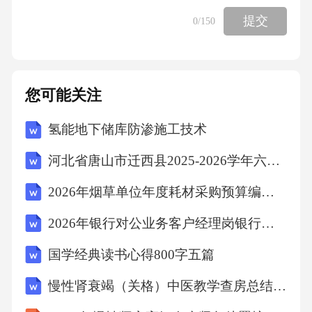
道德最突出的社会功能。故选A。
提交
0
/150
考点：职业道德与职业素质6、下列关于温度、
热量和内能的说法，正确的是（）
您可能关注
A、物体的温度升高，一定是吸收了热量
氢能地下储库防渗施工技术
河北省唐山市迁西县2025-2026学年六年级下学期期末质量检测语文试题（文字版含答案）
B、当物体的内能增加时，温度一定会升高
2026年烟草单位年度耗材采购预算编制专员烟草公司招聘考试笔试试题（含答案）
C、在质量相同的前提下，温度升高得多的物体
2026年银行对公业务客户经理岗银行招聘考试笔试试题（含答案）
吸收的热量不一定多
国学经典读书心得800字五篇
D、当物体的内能减小时，一定是放出了热量
慢性肾衰竭（关格）中医教学查房总结2026