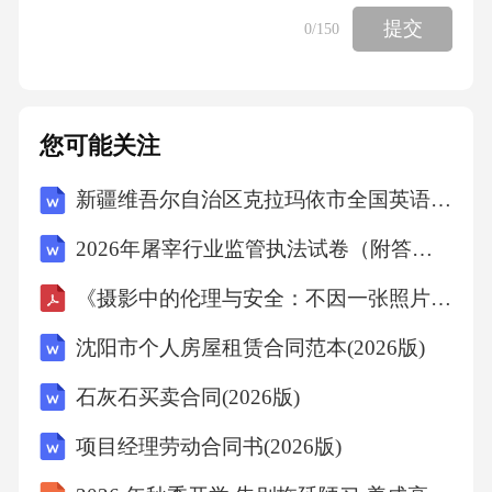
统要在技术部门的支持下建立基于互联网的CR
提交
0
/150
M系统。主要就是建立一个和客户沟通的平台。
建立客户数据库，通过邮件，移动通讯软件，I
M聊天软件等与客户进行一对一沟通。随时捕捉
您可能关注
客户信息，与客户保持很好的联系。通过与客
新疆维吾尔自治区克拉玛依市全国英语等级考试（PETS）复习试题及答案高分策略(全新版)第五级(2026年上半年)
户的交流了解到客户对网站的评价和其他的一
些需求信息，做到及时的改进。网络营销可以
2026年屠宰行业监管执法试卷（附答案）
给企业带来信息优势、宣传效果和销售补充，
《摄影中的伦理与安全：不因一张照片而破坏环境与冒犯文化》
但网络营销绝对不是万能的！网络营销不是哪
沈阳市个人房屋租赁合同范本(2026版)
一个部门的事，而是一个整体
石灰石买卖合同(2026版)
项目经理劳动合同书(2026版)