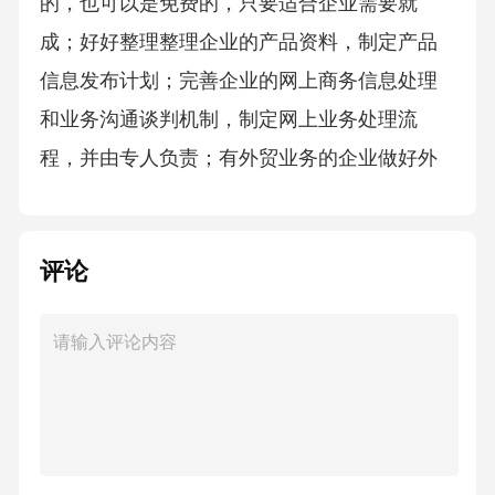
的，也可以是免费的，只要适合企业需要就
成；好好整理整理企业的产品资料，制定产品
信息发布计划；完善企业的网上商务信息处理
和业务沟通谈判机制，制定网上业务处理流
程，并由专人负责；有外贸业务的企业做好外
贸资料准备工作和人才储备。五、建立网站访
问统计系统网站的一个很好的优势在于，可以
评论
方便统计访问者的各种数据，可以验证某种推
广方法的有效性，从而着重于某个商务平台或
推广方法。企业也可以按传统方法来验证，如
客户来源调查、设立专用电话/邮箱、客户回访
等。这样对于推广效果的观察和推广方案的实
施都一个依据。六、建立CRM(客户关系管理)系