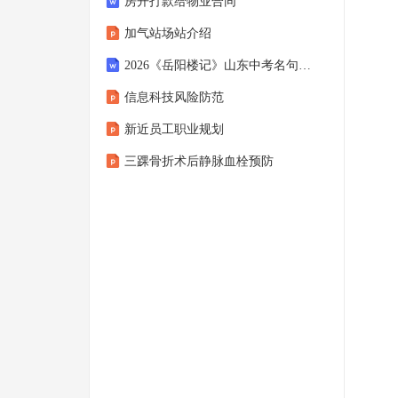
房开打款给物业合同
加气站场站介绍
2026《岳阳楼记》山东中考名句默写预测题（含答案）
信息科技风险防范
新近员工职业规划
三踝骨折术后静脉血栓预防