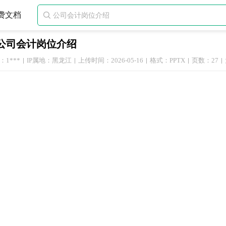
费文档

公司会计岗位介绍
1***
IP属地：黑龙江
上传时间：2026-05-16
格式：PPTX
页数：27