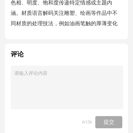
色相、明度、饱和度传递特定情感或主题内
涵。材质语言解码关注雕塑、绘画等作品中不
同材质的处理技法，例如油画笔触的厚薄变化
对质感表现的影响。跨领域作品对比视觉艺术
与音乐关联对比抽象绘画的节奏感与交响乐的
评论
旋律结构，探索通感在审美体验中的共性规
律。01建筑与服装设计对话分析建筑空间的比
例美学如何影响高级定制服装的廓形设计，理
解三维思维的转化应用。02文学叙事与影视分
镜研究小说文本的描写手法与电影镜头语言的
对应关系，掌握多媒介叙事的美学衔接点。03
细节处理分析光影微表情研究摄影作品中的高
提交
0
/150
光衰减曲线和阴影渐变，掌握光源性质对物体