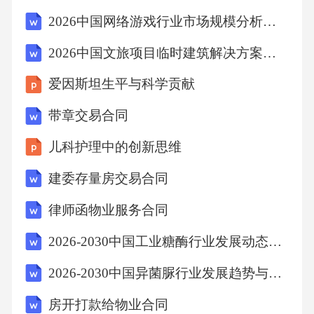
谐度。动态场景模拟在特定时间段内改变环境
2026中国网络游戏行业市场规模分析及商业化潜力深度调研
元素（如更换窗帘、移动装饰画），记录不同
2026中国文旅项目临时建筑解决方案市场容量预测报告
布局下心理感受的变化，建立动态审美评估体
爱因斯坦生平与科学贡献
系。视觉日记记录法主题化影像收集每日围绕
特定主题（如“圆形元素”“冷色调瞬间”）拍摄或
带章交易合同
手绘记录，后期分类整理并分析重复出现的视
儿科护理中的创新思维
觉偏好，提炼个人审美倾向。跨媒介对比分析
建委存量房交易合同
将同一对象的照片、素描、文字描述并列记
律师函物业服务合同
录，比较不同表现形式对情感传递的差异，深
化对形式与内容关系的理解。情绪色彩图谱用
2026-2030中国工业糖酶行业发展动态与需求前景预测报告
色块标注每日主导情绪及对应环境色彩，长期
2026-2030中国异菌脲行业发展趋势与需求前景预测报告
积累后形成情绪-色彩关联数据库，指导未来创
房开打款给物业合同
作中的色彩运用策略。创意组合实验随机选取