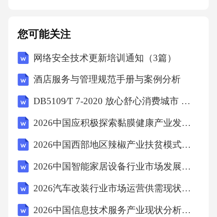
立体感的塑造规律。03剖析平面设计中留白的
哲学意义，理解空白区域对信息层级划分和心
您可能关注
理暗示的作用机制。02负空间运用边缘过渡技
网络安全技术更新培训通知（3篇）
巧观察古典油画中物体边缘的虚实处理，学习
如何通过柔化或锐化边界控制画面焦点层次。0
酒店服务与管理规范手册与案例分析
104日常实践应用空间层次感训练通过调整家居
DB5109∕T 7-2020 放心舒心消费城市 测评模型和方法指南
物品的摆放位置、色彩搭配和光影效果，刻意
2026中国应积极探索黏膜健康产业发展新模式
营造不同风格的视觉层次，例如利用书架分隔
空间或通过绿植增加自然感，培养对三维空间
2026中国西部地区辣椒产业扶贫模式与可持续发展报告
的审美感知力。生活场景重构练习细节质感对
2026中国智能家居设备行业市场发展潜力与投资战略规划分析研究报告
比选择同一场景中的不同材质（如木质、金
2026汽车改装行业市场运营供需现状及企业投资规划分析报告
属、织物）进行组合观察，分析其触感与视觉
2026中国信息技术服务产业现状分析及前景规划
关联性，理解材质对比如何影响整体氛围的和