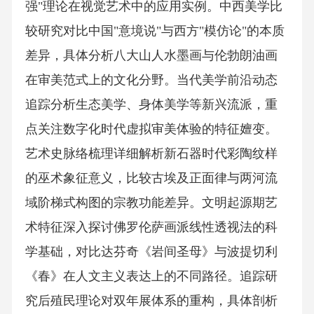
强"理论在视觉艺术中的应用实例。中西美学比
较研究对比中国"意境说"与西方"模仿论"的本质
差异，具体分析八大山人水墨画与伦勃朗油画
在审美范式上的文化分野。当代美学前沿动态
追踪分析生态美学、身体美学等新兴流派，重
点关注数字化时代虚拟审美体验的特征嬗变。
艺术史脉络梳理详细解析新石器时代彩陶纹样
的巫术象征意义，比较古埃及正面律与两河流
域阶梯式构图的宗教功能差异。文明起源期艺
术特征深入探讨佛罗伦萨画派线性透视法的科
学基础，对比达芬奇《岩间圣母》与波提切利
《春》在人文主义表达上的不同路径。追踪研
究后殖民理论对双年展体系的重构，具体剖析