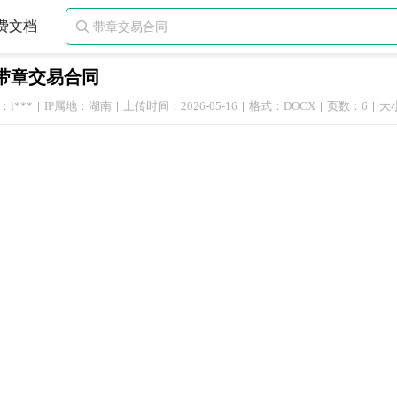
费文档

带章交易合同
l***
IP属地：湖南
上传时间：2026-05-16
格式：DOCX
页数：6
大小