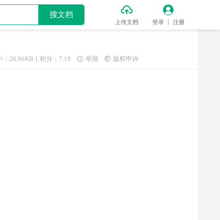


搜文档
上传文档
登录
注册
：26.86KB
积分：7.19
举报
版权申诉

