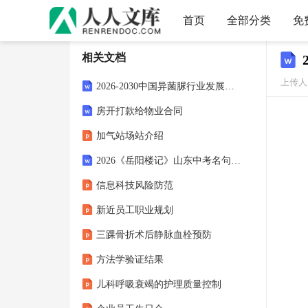
首页
全部分类
免
相关文档
上传人
2026-2030中国异菌脲行业发展趋势与需求前景预测报告
房开打款给物业合同
加气站场站介绍
2026《岳阳楼记》山东中考名句默写预测题（含答案）
信息科技风险防范
新近员工职业规划
三踝骨折术后静脉血栓预防
方法学验证结果
儿科呼吸衰竭的护理质量控制