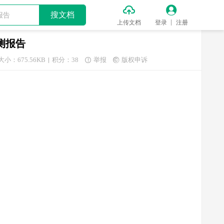


搜文档
上传文档
登录
注册
预测报告
大小：675.56KB
积分：38
举报
版权申诉

