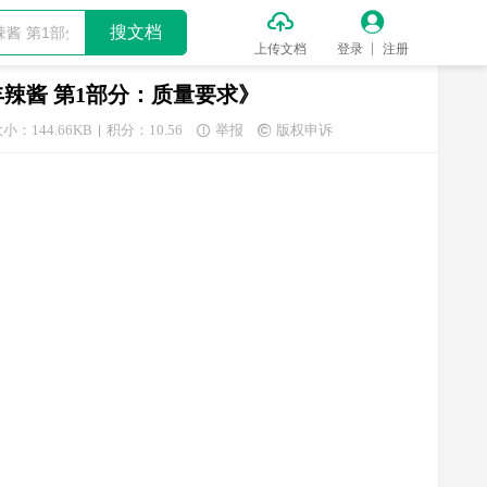


搜文档
上传文档
登录
注册
品 永丰辣酱 第1部分：质量要求》
小：144.66KB
积分：10.56
举报
版权申诉

