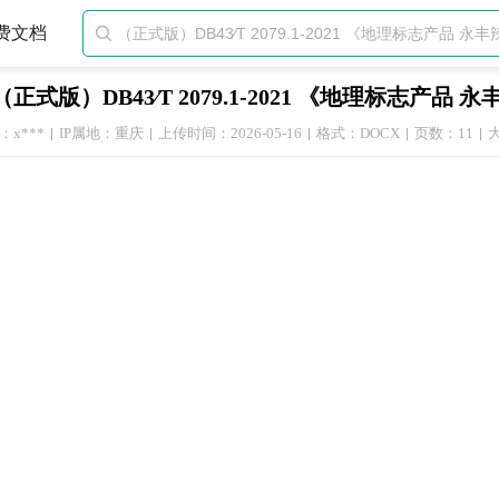
费文档

（正式版）DB43∕T 2079.1-2021 《地理标志产
x***
IP属地：重庆
上传时间：2026-05-16
格式：DOCX
页数：11
大