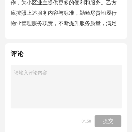
作，为小区业主提供更多的便利和服务。乙方
应按照上述服务内容与标准，勤勉尽责地履行
物业管理服务职责，不断提升服务质量，满足
小区业主的合理需求。服务质量应达到或优于
同行业平均水平，如因乙方服务不到位导致业
评论
主投诉或其他不良影响，乙方应及时采取措施
进行整改，并承担相应的责任。第三条服务期
限本合同服务期限自[起始日期]起至[结束日期]
止。合同期满前，双方应提前[X]个月书面通知
对方是否续签合同。如双方均未提出异议，则
本合同自动延续[X]年；如一方不同意续签，应
在合同期满前[X]个月书面通知对方。第四条费
提交
0
/150
用及支付方式4.1物业管理服务费标准4.1.1住