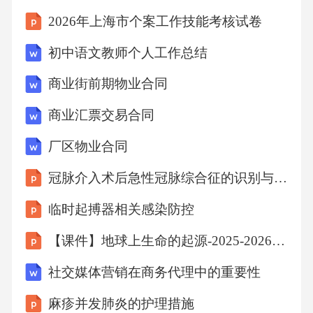
_____银行账号：__________________4.3.2现金
2026年上海市个案工作技能考核试卷
支付（如有特殊情况需现金支付，应提前与乙
初中语文教师个人工作总结
方协商并取得同意）4.4逾期支付责任如甲方逾
商业街前期物业合同
期支付物业管理服务费，每逾期一日，应按照
未支付金额的[X%]向乙方支付违约金。逾期超
商业汇票交易合同
过[X]日的，乙方有权采取停止物业服务等措
厂区物业合同
施，由此造成的一切后果由甲方承担。同时，
冠脉介入术后急性冠脉综合征的识别与应对
乙方有权通过法律途径追讨欠费及违约金。第
临时起搏器相关感染防控
五条双方权利与义务5.1甲方权利与义务5.1.1有
权监督乙方的物业管理服务工作，提出意见和
【课件】地球上生命的起源-2025-2026学年八年级生物下册
建议，并要求乙方及时整改。5.1.2有权了解物
社交媒体营销在商务代理中的重要性
业管理服务费用的收支情况，乙方应定期向甲
麻疹并发肺炎的护理措施
方公布费用收支明细。5.1.3按照本合同约定的