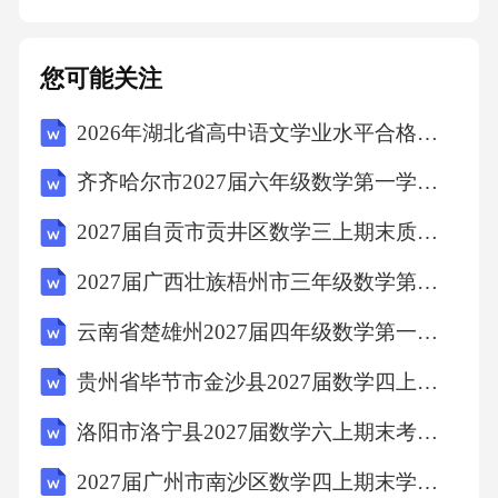
宅：按照建筑面积每月每平方米[X]元收取。4.
1.2商业用房：按照建筑面积每月每平方米[X]元
您可能关注
收取。4.1.3其他配套设施（如停车场、健身设
2026年湖北省高中语文学业水平合格性模拟卷（一）（文字版含答案）
施等）的使用费用按照相关规定另行收取。4.2
费用调整物业管理服务费标准可根据小区实际
齐齐哈尔市2027届六年级数学第一学期期末学业质量监测试题含解析
运营成本、物价指数变动等因素进行调整。乙
2027届自贡市贡井区数学三上期末质量检测试题含解析
方如需调整费用标准，应提前[X]个月书面通知
2027届广西壮族梧州市三年级数学第一学期期末调研模拟试题含解析
甲方，并经甲方书面同意。调整后的费用标准
自通知规定的日期起生效。4.3支付方式甲方应
云南省楚雄州2027届四年级数学第一学期期末质量检测模拟试题含解析
在每月[具体日期]前，将当月的物业管理服务费
贵州省毕节市金沙县2027届数学四上期末考试试题含解析
支付至乙方指定的银行账户。甲方可选择以下
洛阳市洛宁县2027届数学六上期末考试模拟试题含解析
支付方式：4.3.1银行转账甲方应将款项转账至
2027届广州市南沙区数学四上期末学业质量监测试题含解析
乙方以下银行账户：开户银行：_____________