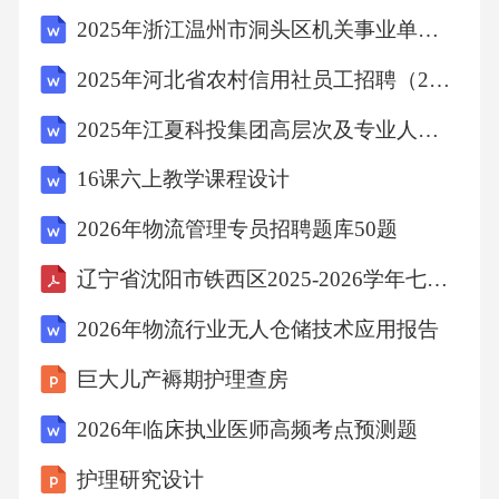
2025年浙江温州市洞头区机关事业单位（国企）第三期招聘编外用工20人笔试历年难易错考点试卷带答案解析
斜率存在且不为0,则直线PA与PB的斜率之积为
2025年河北省农村信用社员工招聘（2073人）笔试历年典型考题及考点剖析附带答案详解
定值-与.
2025年江夏科投集团高层次及专业人才招聘（第二批）笔试初面及笔试历年难易错考点试卷带答案解析
【自主检测】
16课六上教学课程设计
2026年物流管理专员招聘题库50题
1.（多选）下列说法正确的是（）
辽宁省沈阳市铁西区2025-2026学年七年级上学期期末语文试题（解析版）
A.平面内与两个定点R,B的距离之和等于常数的
2026年物流行业无人仓储技术应用报告
点的轨迹是椭圆
巨大儿产褥期护理查房
B.椭圆是轴对称图形，也是中心对称图形
2026年临床执业医师高频考点预测题
护理研究设计
c.奈•十a=1。/〃）表示焦点在y轴上的椭圆