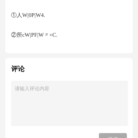
①人W|0P|W4.
②所cW|PF|W〃+C.
(2)焦点三角形
评论
椭圆上的点P(xoyo)与两焦点构成的aPFiB叫作焦
点三角形，NQ尸,APFIF2
的面积为S.
①当P为短轴端点时，。最大.