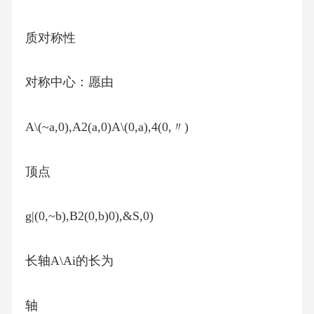
质对称性
对称中心：愿由
A\(~a,0),A2(a,0)A\(0,­a),4(0,〃)
顶点
g|(0,~b),B2(0,b)0),&S,0)
长轴A\Ai的长为
轴