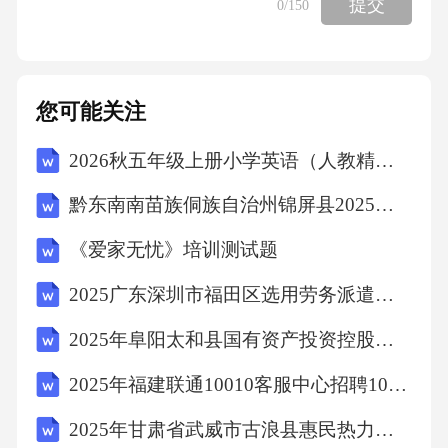
提交
0
/150
②S二3PB||PF2|•sin/7=b2taIg二c|州|,当|yo|二〃
时，即点P为短轴端点时，S取最大
您可能关注
值，最大值为bC.
2026秋五年级上册小学英语（人教精通版三起）教学计划附教学进度表
③焦点三角形的周长为2(〃+。).
黔东南南苗族侗族自治州锦屏县2025届数学四年级第二学期期中检测试题含解析
(3)焦点弦(过焦点的弦)
《爱家无忧》培训测试题
2025广东深圳市福田区选用劳务派遣人员308人笔试历年典型考点题库附带答案详解2套
焦点弦中通径(垂直于长轴的焦点弦)最短，弦
2025年阜阳太和县国有资产投资控股集团下属子公司招聘24人笔试历年常考点试题专练附带答案详解
长/加口二平.
2025年福建联通10010客服中心招聘100人笔试历年常考点试题专练附带答案详解
(4)设P,A,B是椭圆上不同的三点，其中A,8关于
2025年甘肃省武威市古浪县惠民热力有限公司招聘58人笔试历年常考点试题专练附带答案详解
原点对称，直线PA,PB