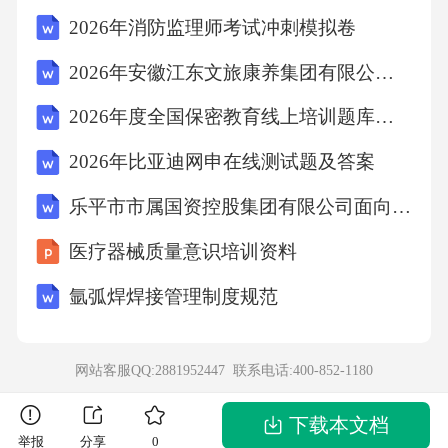
2026年消防监理师考试冲刺模拟卷
D.（。»>°）与《吟=1（。泌>°）的焦距相等
2026年安徽江东文旅康养集团有限公司及子公司公开招聘工作人员16人笔试参考题库及答案详解
2026年度全国保密教育线上培训题库（选择+判断）及参考答案
答案：BD
2026年比亚迪网申在线测试题及答案
学生用书I第225页
乐平市市属国资控股集团有限公司面向社会公开招聘人员【15人】笔试历年常考点试题专练附带答案详解
医疗器械质量意识培训资料
2.如果点M（x,y）在运动过程中，总满足关系
式+（y+3）2+5二+（丫-3）2二
氩弧焊焊接管理制度规范
4百，则点M的轨迹是（）
网站客服QQ:2881952447 联系电话:
400-852-1180
A.不存在B.椭圆
下载本文档
举报
分享
0