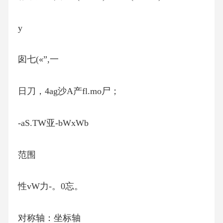
y
囱七(«”,一
日刀，4ag沙A产fl.mo尸；
-aS.TW亚-bWxWb
范围
性vW力-。0忘。
对称轴：坐标轴