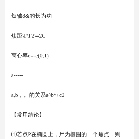
短轴8&的长为功
焦距\F\F2\=2C
离心率e=-e(0,1)
a-----
a,b，。的关系a^b^+c2
【常用结论】
⑴若点P在椭圆上，尸为椭圆的一个焦点，则