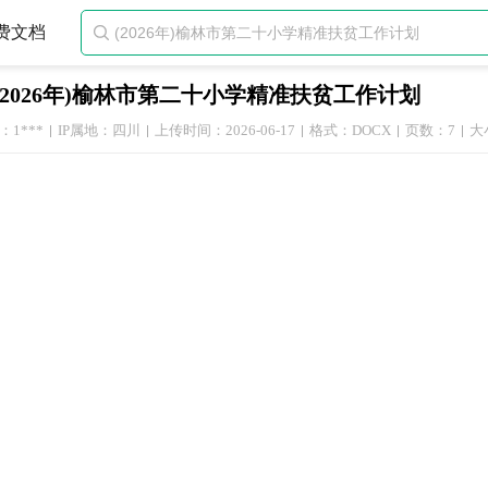
费文档

(2026年)榆林市第二十小学精准扶贫工作计划
1***
IP属地：四川
上传时间：2026-06-17
格式：DOCX
页数：7
大