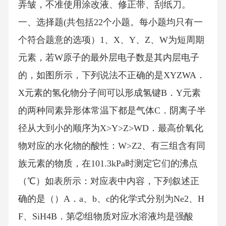
弄皱，不准使用涂改液、修正带、刮纸刀。
一、选择题(共包括22个小题。每小题均只有一
个符合题意的选项）1、X、Y、Z、W为短周期
元素，若W原子的最外层电子数是其内层电子
的，如图所示，下列说法不正确的是XYZWA．
X元素的氢化物分子间可以形成氢键B．Y元素
的两种同素异形体常温下都是气体C．阴离子半
径从大到小的顺序为X>Y>Z>WD．最高价氧化
物对应的水化物的酸性：W>Z2、有三组含有同
族元素的物质，在101.3kPa时测定它们的沸点
（℃）如表所示：对应表中内容，下列叙述正
确的是（）A．a、b、c的化学式分别为Ne2、H
F、SiH4B．第②组物质对应水溶液均是强酸