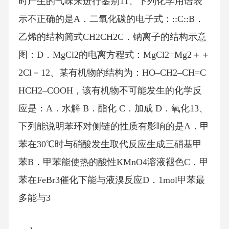
时产生的气味来进行鉴别11、下列化学用语表
示不正确的是A．二氧化碳的电子式：::C::B．
乙烯的结构简式CH2CH2C．钠离子的结构示意
图：D．MgCl2的电离方程式：MgCl2=Mg2＋＋
2Cl－12、某有机物的结构为：HO–CH2–CH=C
HCH2–COOH，该有机物不可能发生的化学反
应是：A．水解 B．酯化 C．加成 D．氧化13、
下列能说明苯环对侧链的性质有影响的是A．甲
苯在30℃时与硝酸发生取代反应生成三硝基甲
苯B．甲苯能使热的酸性KMnO4溶液褪色C．甲
苯在FeBr3催化下能与液溴反应D．1mol甲苯最
多能与3