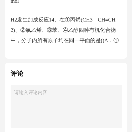
mol
H2发生加成反应14、在①丙烯(CH3—CH=CH
2)、②氯乙烯、③苯、④乙醇四种有机化合物
中，分子内所有原子均在同一平面的是()A．①
②B．②③C．③④D．②④15、两只敞口烧杯
中分别发生如下反应：一只烧杯中反应为：A＋
B＝C＋D，反应温度为T1，另一只烧杯中反应
评论
为：M＋N＝P＋Q，反应温度为T2，T1＞T
2，则两只烧杯中反应速率快慢为A．前者快B．
后者快C．一样快D．无法确定16、用如右图所
示实验装置(夹持仪器已略去)探究铜丝与过量浓
硫酸的反应。下列实验不合理的是()A．上下移