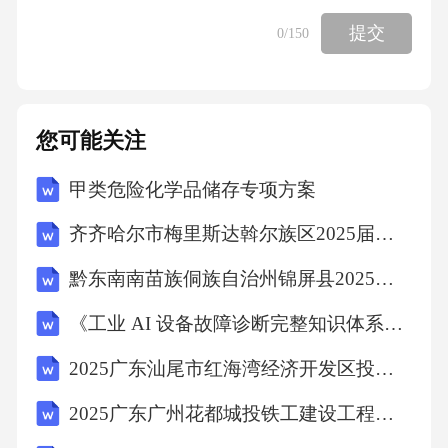
提交
0
/150
您可能关注
甲类危险化学品储存专项方案
齐齐哈尔市梅里斯达斡尔族区2025届数学三年级下学期期末达标测试试题含答案
黔东南南苗族侗族自治州锦屏县2025年数学三年级第二学期期中考试模拟试题（含解析）
《工业 AI 设备故障诊断完整知识体系》考试题
2025广东汕尾市红海湾经济开发区投资控股有限公司招聘会计岗位拟聘用人员笔试历年常考点试题专练附带答案详解
2025广东广州花都城投铁工建设工程有限公司招聘广州花都诚锐建设有限公司和广州花都城兴建设有限公司人员笔试及笔试历年难易错考点试卷带答案解析