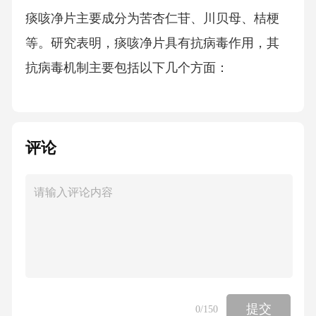
痰咳净片主要成分为苦杏仁苷、川贝母、桔梗
等。研究表明，痰咳净片具有抗病毒作用，其
抗病毒机制主要包括以下几个方面：
1.抑制病毒复制
评论
痰咳净片可通过抑制病毒复制过程来发挥抗病
毒作用。研究表明，痰咳净片对流感病毒、HI
V、HSV等病毒具有抑制作用。具体机制如下：
（1）抑制病毒吸附：痰咳净片可干扰病毒与宿
主细胞表面的受体结合，从而抑制病毒吸附。
提交
0
/150