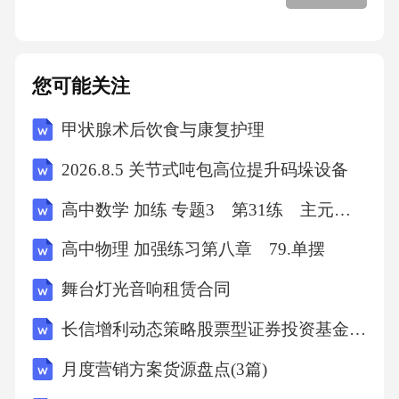
（2）干扰病毒穿入：痰咳净片可干扰病毒穿入
宿主细胞的过程，阻止病毒进入细胞内部。
您可能关注
（3）抑制病毒复制酶活性：痰咳净片可抑制病
毒复制酶的活性，从而抑制病毒DNA或RNA的
甲状腺术后饮食与康复护理
合成。
2026.8.5 关节式吨包高位提升码垛设备
高中数学 加练 专题3 第31练 主元变换
2.抑制病毒释放
高中物理 加强练习第八章 79.单摆
痰咳净片可抑制病毒释放，减少病毒在宿主体
舞台灯光音响租赁合同
内的传播。具体机制如下：
长信增利动态策略股票型证券投资基金基金合同
（1）抑制病毒组装：痰咳净片可干扰病毒颗粒
月度营销方案货源盘点(3篇)
的组装，阻止病毒颗粒的形成。