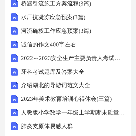
桥涵引流施工方案流程(3篇)
（2）抑制病毒出芽：痰咳净片可干扰病毒颗粒
水厂抗凝冻应急预案(3篇)
的出芽过程，阻止病毒颗粒从宿主细胞释放。
河流确权工作应急预案(3篇)
诚信的作文400字左右
3.诱导细胞凋亡
2022～2023安全生产主要负责人考试题库及答案第357期
痰咳净片可诱导病毒感染细胞发生凋亡，从而
牙科考试题库及答案大全
减少病毒在宿主体内的复制。具体机制如下：
介绍湖北的导游词范文大全
（1）激活caspase途径：痰咳净片可激活细胞凋
2023年美术教育培训心得体会(三篇)
亡信号通路中的caspase途径，导致细胞凋亡。
人教版小学数学一年级上学期期末质量模拟试题测试卷(带答案)
（2）抑制抗凋亡蛋白：痰咳净片可抑制抗凋亡
肺炎支原体易感人群
蛋白的表达，从而促进细胞凋亡。