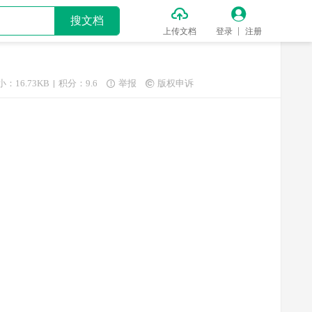


搜文档
上传文档
登录
注册
小：16.73KB
积分：9.6
举报
版权申诉

