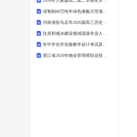
2026年人教版高二第二学期化学期末尖子生强化试卷（附答案可下载）
绿氢制60万吨年绿色液氨示范项目可行性研究报告模板申批拿地用
河南省驻马店市2026届高三历史上学期第三次联考试题
住房和城乡建设领域现场专业人员培训考试(设备安装施工员专业基础知识)题库及答案(2025年湖北神农架林区)
年中学化学实验教学设计考试及答案
浙江省2026年物业管理师职业技能鉴定考试(理论知识高级、三级)备考题库含答案