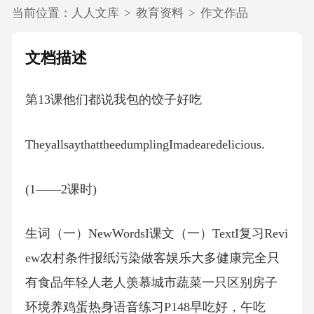
当前位置：
人人文库
>
教育资料
>
作文作品
文档描述
第13课他们都说我包的饺子好吃
TheyallsaythattheedumplingImadearedelicious.
(1——2课时)
生词（一）NewWordsI课文（一）TextI复习Revi
ew农村条件报纸污染做客娱乐大多健康完全只
有食品年轻人老人羡慕城市蔬菜一只区别房子
环境养鸡蛋热身语音练习P148早吃好，午吃