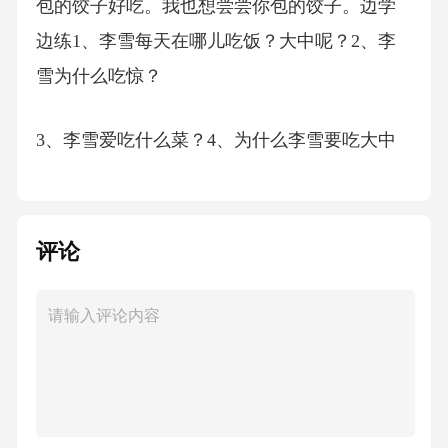
包的饺子好吃。我也想尝尝你包的饺子。边学
边练1、李雪每天在哪儿吃饭？大中呢？2、李
雪为什么吃惊？
3、李雪爱吃什么菜？4、为什么李雪要吃大中
包的饺子？李雪每天在学校食堂吃饭；大中中
午常常去学校外边的饭馆，晚上他自己做。她
没想到大中当过厨师。因为大中朋友都说他包
评论
的饺子好吃。鸡蛋炒西红柿、麻婆豆腐、鱼香
肉丝。1、李雪每天在哪里吃饭？大中呢？（食
堂；饭馆，做）2、你觉得大中做饭好吃吗？为
什么？（专门，当）3、李雪为什么很吃惊？
4、大中会做什么菜？（韩国菜，中餐，比如