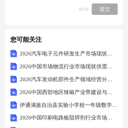
说）5、大中会包饺子吗？朋友们喜欢吃吗？
提交
0
/150
（好吃）课文一
1、这儿还有几家饭馆。我块钱他件衣服教室里
您可能关注
把椅子
2026汽车电子元件研发生产市场现状发展策略研究投资规划深度研究报告
1、A:我还当过厨师呢。
2026中国市场物流行业市场现状供需分析投资评估规划分析研究报告
B:当过厨师，你跟我开玩笑吧？老师真的吗运
2026汽车发动机部件生产领域经营分析与潜在发展机遇研究报告
动员你和我们开玩笑吧演员不会吧
2026中国西部地区辣椒产业带建设与区域品牌培育战略报告
伊通满族自治县实验小学校一年级数学加减法练习题
1、A:你真的会唱京剧吗？
2026中国印刷电路板阻焊剂行业市场供需分析及投资评估规划分析研究报告
B:不开玩笑，是真的。