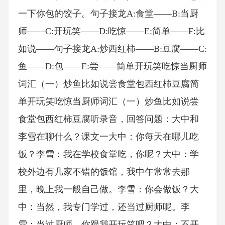
一下你包的饺子。句子接龙A:食堂——B:当厨
师——C:开玩笑——D:吃惊——E:简单——F:比
如说——句子接龙A:炒西红柿——B:豆腐——C:
鱼——D:包——E:尝——简单开玩笑吃惊当厨师
词汇（一）炒鱼比如说尝食堂包西红柿豆腐简
单开玩笑吃惊当厨师词汇（一）炒鱼比如说尝
食堂包西红柿豆腐听录音，回答问题：大中和
李雪在聊什么？课文一大中：你每天在哪儿吃
饭？李雪：我在学校食堂吃，你呢？大中：学
校外边有几家不错的饭馆，我中午常常去那
里，晚上我一般自己做。李雪：你会做饭？大
中：当然，我专门学过，还当过厨师呢。李
雪：当过厨师，你跟我开玩笑吧？大中：不开