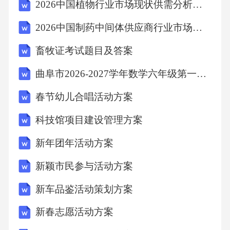
2026中国植物行业市场现状供需分析及投资评估规划分析研究报告
C:你太让我吃惊了。会包饺子真没想到能修电
2026中国制药中间体供应商行业市场供需分析及投资评估规划研究报告中
脑太让我吃惊了能给我们当导游真没想到，太
畜牧证考试题目及答案
好了
曲阜市2026-2027学年数学六年级第一学期期末质量跟踪监视模拟试题含解析
1、A:简单的中国菜我会做。
春节幼儿合唱活动方案
科技馆项目建设管理方案
B:真的？你会什么？
新年团年活动方案
C:比如说，鸡蛋炒西红柿、麻婆豆腐、鱼香肉
新颖市民参与活动方案
丝。
新车品鉴活动策划方案
韩语会说你好、谢谢、再见汉字会写大、小、
新春志愿活动方案
日、月中国画儿能画花、草、树练一练吃方便