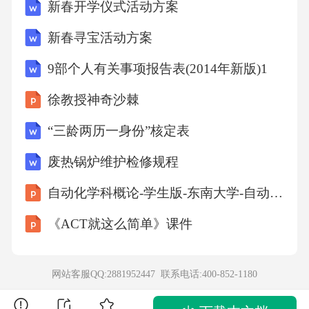
新春开学仪式活动方案
差不多1.我吃过了。2.差不多。3.比较方便。练
新春寻宝活动方案
一练当开玩笑尝1.没开玩笑。2.当过厨师。3.一
会儿尝尝。练一练请吃惊简单1.请你们来我家吃
9部个人有关事项报告表(2014年新版)1
饭。2.太吃惊了。3.只要是简单的，我都会。练
徐教授神奇沙棘
一练包比如说没问题1.没问题。2.比说说？3.包
“三龄两历一身份”核定表
饺子吧。排序小测试1.食堂我在学校吃饭
废热锅炉维护检修规程
2.当厨师过呢还我
自动化学科概论-学生版-东南大学-自动化学院课件
《ACT就这么简单》课件
3.开玩笑你吧我跟4.吃惊你让太我了
我在学校食堂吃饭。你跟我开玩笑吧。我还当
网站客服QQ:2881952447 联系电话:
400-852-1180
过厨师呢。你太让我吃惊了。排序小测试1.简单