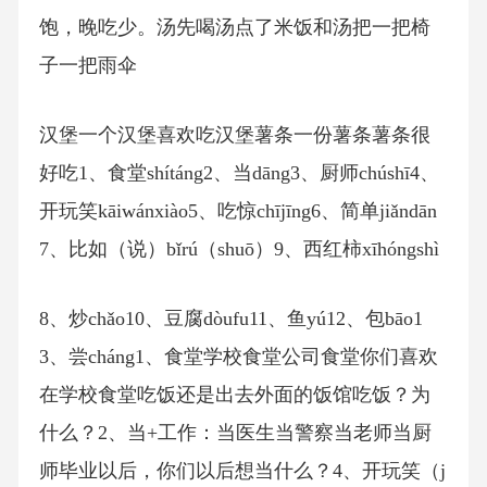
饱，晚吃少。汤先喝汤点了米饭和汤把一把椅
子一把雨伞
汉堡一个汉堡喜欢吃汉堡薯条一份薯条薯条很
好吃1、食堂shítáng2、当dāng3、厨师chúshī4、
开玩笑kāiwánxiào5、吃惊chījīng6、简单jiǎndān
7、比如（说）bǐrú（shuō）9、西红柿xīhóngshì
8、炒chǎo10、豆腐dòufu11、鱼yú12、包bāo1
3、尝cháng1、食堂学校食堂公司食堂你们喜欢
在学校食堂吃饭还是出去外面的饭馆吃饭？为
什么？2、当+工作：当医生当警察当老师当厨
师毕业以后，你们以后想当什么？4、开玩笑（j