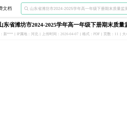
费文档

山东省潍坊市2024-2025学年高一年级下册期末质
：新***
IP属地：河北
上传时间：2026-04-07
格式：PDF
页数：11
大