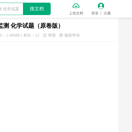


搜文档
上传文档
登录
注册
量监测 化学试题（原卷版）
小：2.46MB
积分：12
举报
版权申诉

