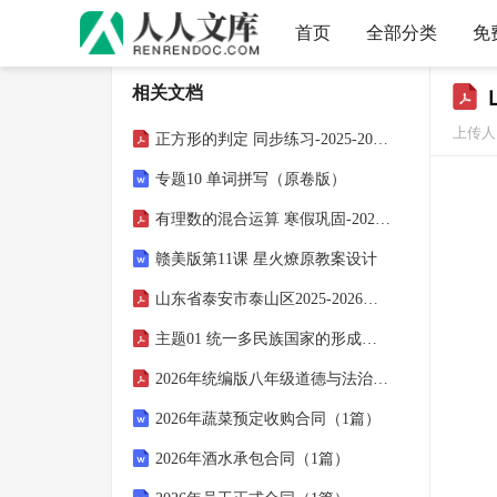
首页
全部分类
免
相关文档
上传人
正方形的判定 同步练习-2025-2026学年鲁教版（五四制）八年级数学下册
专题10 单词拼写（原卷版）
有理数的混合运算 寒假巩固-2025-2026学年浙教版数学七年级上册
赣美版第11课 星火燎原教案设计
山东省泰安市泰山区2025-2026学年九年级上学期1月期末化学试题
主题01 统一多民族国家的形成与发展（知识清单）-2026年高考历史二轮复习
2026年统编版八年级道德与法治下册《国家监察机关的产生和性质》教案
2026年蔬菜预定收购合同（1篇）
2026年酒水承包合同（1篇）