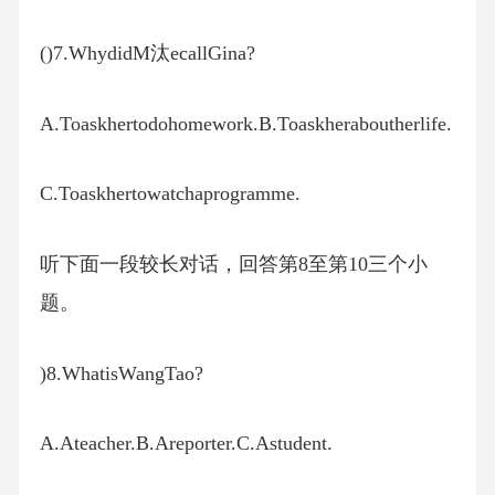
()7.WhydidM汰ecallGina?
A.Toaskhertodohomework.B.Toaskheraboutherlife.
C.Toaskhertowatchaprogramme.
听下面一段较长对话，回答第8至第10三个小
题。
)8.WhatisWangTao?
A.Ateacher.B.Areporter.C.Astudent.