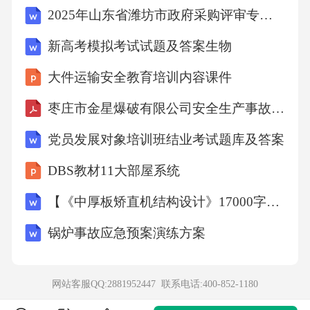
()15.Whomighttakethespeaker'sbook?
2025年山东省潍坊市政府采购评审专家测试题库及参考答案
A.Thedriver.B.Thegirl.C.Thespeaker'sfriend.
新高考模拟考试试题及答案生物
大件运输安全教育培训内容课件
第二部分阅读理解（共两节，满分40分）
枣庄市金星爆破有限公司安全生产事故应急预案1
第一节阅读理解（共15小题，每小题2分，满分
党员发展对象培训班结业考试题库及答案
30分）
DBS教材11大部屋系统
阅读下面短文，从每题所给的A、B、C、D四个
【《中厚板矫直机结构设计》17000字（论文）】
选项中选出最佳选项。
锅炉事故应急预案演练方案
A
网站客服QQ:2881952447 联系电话:
400-852-1180