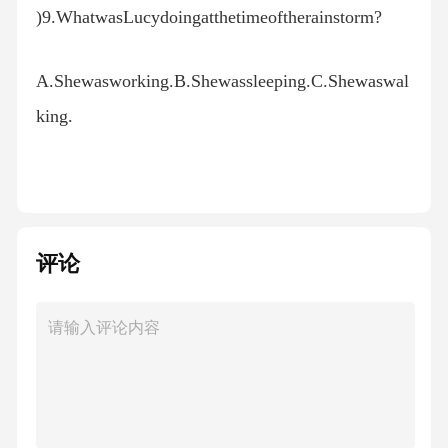
)9.WhatwasLucydoingatthetimeoftherainstorm?
A.Shewasworking.B.Shewassleeping.C.Shewaswal
king.
)10.HowdidLucyfeelatthattime?
A.Scared.B.Excited.C.Bored.
评论
第三节（共5小题，每小题1.5分，满分7.5分）
听下面一段独白，独白后有五个小题，从题中
所给的A、B、C三个选项中选出最佳选项，并
标在试卷的相应