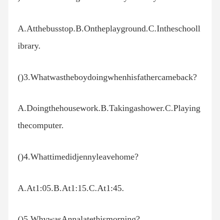
A.Atthebusstop.B.Ontheplayground.C.Intheschooll
ibrary.
()3.Whatwastheboydoingwhenhisfathercameback?
A.Doingthehousework.B.Takingashower.C.Playing
thecomputer.
()4.Whattimedidjennyleavehome?
A.At1:05.B.At1:15.C.At1:45.
()5.WhywasAnnalatethismorning?