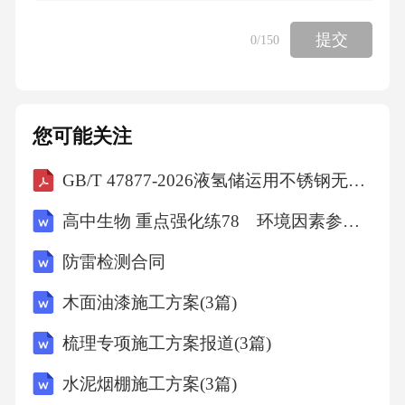
提交
0
/150
位置。听独白前，你将有时间阅读各个小题，
每小题5秒钟；听完后，各小题将给出5秒钟的
作答时间。独白读两
您可能关注
遍。
GB/T 47877-2026液氢储运用不锈钢无缝钢管
高中生物 重点强化练78 环境因素参与调节植物的生命活动
听下面一段独白，回答第11至第15五个小题。
防雷检测合同
)11.Wheredidthespeakergetthebook?
木面油漆施工方案(3篇)
梳理专项施工方案报道(3篇)
A.Fromabookshop.B.Fromastore.C.Fromtheschooll
ibrary.
水泥烟棚施工方案(3篇)