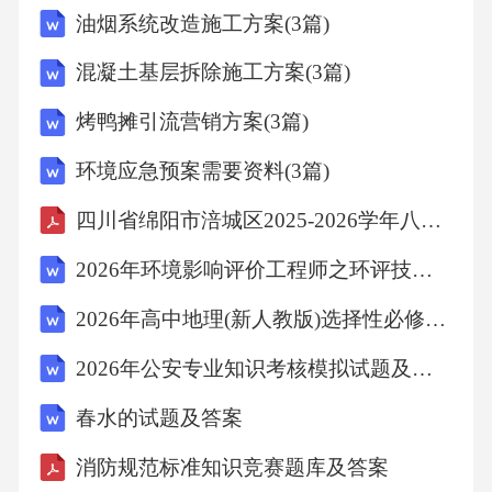
油烟系统改造施工方案(3篇)
()12.Howdidthespeakergohome?
混凝土基层拆除施工方案(3篇)
A.Bysubway.B.Bybus.C.Bybike.
烤鸭摊引流营销方案(3篇)
环境应急预案需要资料(3篇)
)13.Whatwasthegirldoing?
四川省绵阳市涪城区2025-2026学年八年级上学期1月期末物理试题
A.Readingabook.B.Listeningtomusic.C.Talkingwit
2026年环境影响评价工程师之环评技术导则与标准题库高频难、易错点模拟试题及参考答案详解（培优B卷）
hothers.
2026年高中地理(新人教版)选择性必修一课后习题通关练习试题及答案详解【网校专用】
)14.Wheredidthespeakerandthegirlputtheirbooks?
2026年公安专业知识考核模拟试题及参考答案详解【综合卷】
春水的试题及答案
A.Intheirboxes.B.Ontheirscats.C.Intheirbags.
消防规范标准知识竞赛题库及答案