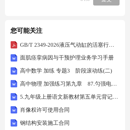
桥长五十多米，有九米多宽，中间行车马，两
旁走人。这么长的桥，全部用石头砌成，下面
没有桥礅，只有一个拱形的大桥洞，横跨在三
您可能关注
十七米多宽的河面上。大桥洞顶上的左右两
GB/T 2349-2026液压气动缸的活塞行程系列
边，还各有两个拱形的小桥洞。平时，河水从
大桥洞流过，发大水的时候，河水还可以从四
面肌痉挛病因与干预护理业务学习手册
个小桥洞流过。这种设计，在建桥史上是一个
高中数学 加练 专题3 阶段滚动练(二)
创举，既减轻了流水对桥身的冲击力，使桥不
高中物理 加强练习第九章 87.匀强电场中电势差与电场强度的关系
容易被大水冲毁，又减轻了桥身的重量，节省
了石料。1.选段主要描写了赵州桥的什么特点？
5.九年级上册语文新教材第五单元背记手册
（2分）__________________________________
肖像权许可使用合同
______________________________2.文中“这种
钢结构安装施工合同
设计”指的是什么设计？请用“______”在选段中