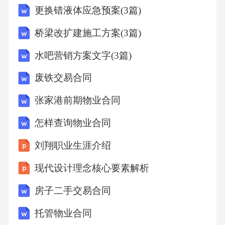
更换错液体应急预案(3篇)
画出相关句子（2分）3.结合选段，说说为什么
说“这种设计，在建桥史上是一个创举”？（4
桥梁改扩建施工方案(3篇)
分）_____________________________________
水吧营销方案文字(3篇)
___________________________二、课外阅读
废铁交易合同
（15分）小虾的乐园我家的鱼缸里养着一群可
爱的小虾，它们是我从河边捞来的，就像一个
张家港前期物业合同
个小小的“铠甲战士”，浑身披着青灰色的硬壳，
怎样查询物业合同
一对长长的触须总是不停地摆动，显得格外机
刘翔职业生涯介绍
灵，和课文《小虾》里描写的模样一模一样。
现代设计理念核心要素解析
小虾的脾气可有意思了。它们平时很温和，总
是成群结队地在水底嬉戏，有的在水草间穿
房子二手交易合同
梭，有的在石头缝里躲猫猫，有的则用钳子轻
托管物业合同
轻夹着水草，好像在荡秋千。可一旦遇到“敌