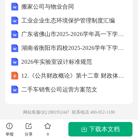
搬家公司与物业合同
人”，它们就会立刻竖起触须，张开钳子，摆出
一副战斗的样子，别提多威风了。有一次，我
工业企业生态环境保护管理制度汇编
往鱼缸里放了一块小石子，一只小虾以为是敌
广东省佛山市2025-2026学年高一下学期期末考试数学试卷
人，立刻冲了过去，用钳子紧紧夹住石子，直
湖南省衡阳市四校2025-2026学年下学期期末检测 七年级地理试卷（含答案）
到发现没有危险，才慢悠悠地松开。看着这群
2026年实验室设计标准规范
活泼可爱的小虾，我不禁想起了课文里的内
容。《小虾》让我了解了小虾的习性，《石
12.《公共财政概论》第十二章 财政体制 改
蜂》让我看到了小昆虫的奇妙，《海底世界》
二手车销售公司运营方案范文
则让我知道了海底有更多神奇的生物。它们虽
然渺小，却有着自己的快乐，就像汴梁城里的
网站客服QQ:2881952447 联系电话:
400-852-1180
人们、古代劳动人民一样，都在自己的天地里
努力生活，绽放光彩。1.短文主要写了一件什么
下载本文档
举报
分享
0