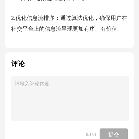
2.优化信息流排序：通过算法优化，确保用户在
社交平台上的信息流呈现更加有序、有价值。
据调查，信息流排序优化后，用户平均停留时
间可提升约10%。
评论
3.降低信息过载：针对用户在社交平台上的信息
过载问题，通过算法优化，筛选出用户感兴趣
的内容，减少无效信息的干扰。研究表明，信
息过载问题得到有效缓解后，用户流失率可降
低约15%。
二、增强社交互动
提交
0
/150