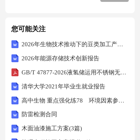
1.提升用户参与度：通过算法优化，激发用户在
社交平台上的互动行为，如评论、点赞、转发
您可能关注
等。据相关数据，用户参与度每提升1%，平台
2026年生物技术推动下的豆类加工产业创新报告
整体活跃度可提升约3%。
2026年能源存储技术创新报告
2.促进社区建设：通过算法优化，鼓励用户在社
GB/T 47877-2026液氢储运用不锈钢无缝钢管
交平台上形成具有共同兴趣的社区，提高用户
清华大学2021年毕业生就业报告
粘性。研究表明，社区建设得到加强后，用户
留存率可提升约20%。
高中生物 重点强化练78 环境因素参与调节植物的生命活动
防雷检测合同
3.优化推荐算法：针对不同社交场景，如直播、
木面油漆施工方案(3篇)
短视频等，通过算法优化，提高内容与用户兴