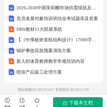
【答案】：A
2026-2030中国茉莉酮市场供需现状及未来竞争战略规划研究报告
党员发展对象培训班结业考试题库及答案
解析A项，《鲁滨逊漂流记》是笛福的小说，A
DBS教材11大部屋系统
项正确；B项，《巴黎圣母院》是雨果的作品，
B项错误；C项，《人间喜剧》是巴尔扎克的作
【《中厚板矫直机结构设计》17000字（论文）】
品，C项错误；D项，《复活》是列夫·托尔斯泰
锅炉事故应急预案演练方案
的作品，D项错误。故选A。
新入职体育教师教学常规培训内容
考点人文常识7、某调查小组对部分生物进行了
喷涂产品返工处理方案
归类，他们把胡狼、棕熊和狮子归为一类，把
丹顶鹤、蝙蝠和麻雀归为一类，把黄鳝、蛇和
网站客服QQ:2881952447 联系电话:
400-852-1180
蚯蚓归为一类，这样归类的依据最可能是（）
下载本文档
举报
分享
0