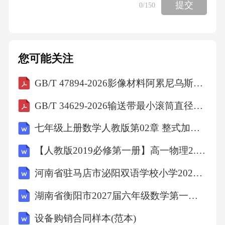
提交
0
/150
D、高效
【答案】：BA项健康是指人在操作或使用产品
您可能关注
的过程中，产品对人的健康不会造成不良的影
响，A项错误;B项，安全是指人们B作和使用产
GB/T 47894-2026影像材料阿累尼乌斯型预测的试验方法
品的过程中，产品对人的身体不构成生理上的
GB/T 34629-2026输送带最小滚筒直径的确定
伤害，尼龙网主要是为了保障工人的安全，B项
七年级上册数学人教版第02章 整式加减测试卷（原卷版）
正确;C项，舒适是指人在使用产品的过程中，
人体能处于自然的状态，操作或使用的姿势能
【人教版2019必修第一册】高一物理2.时间 位移（教学设计）教案
够在人们自然、正常的肢体活动范围之内，从
河南省驻马店市泌阳双语学校小学2027届数学三上期末综合测试试题含解析
而使人不致过早地产生疲劳，C项错误;D项，高
湖南省衡阳市2027届六年级数学第一学期期末综合测试模拟试题含解析
效是指在设计中，应把D和机作为一个整体来考
设备购销合同样本(范本)
虑，合理或最优地分配人和机的功能，以促进