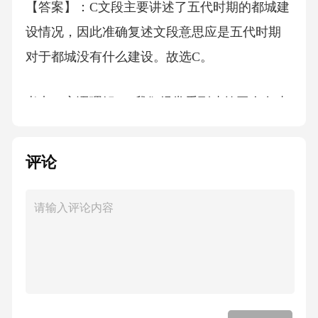
【答案】：C文段主要讲述了五代时期的都城建
设情况，因此准确复述文段意思应是五代时期
对于都城没有什么建设。故选C。
考点：言语理解5、我们经常看到建筑工人在建
筑物外墙操作前要围上尼龙网(布)，这体现了人
机关系的（）目标。
评论
A、健康
B、安全
C、舒适