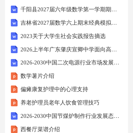
二者的协调，提高人的工作效率，D项错误。故
千阳县2027届六年级数学第一学期期末监测模拟试题含解析
选B。
吉林省2027届数学六上期末经典模拟试题含解析
考点：通用技术6、下列哪部作品是笛福的小
2023关于大学生社会实践报告摘选
说？（）
2026上半年广东肇庆宣卿中学面向高校招聘中学教师8人备考题库（第二批编制）含答案详解（典型题）
2026-2030中国二次电源行业市场发展分析及发展趋势与投资前景研究报告
A、《鲁滨逊漂流记》
数学薯片介绍
B、《巴黎圣母院》
偏瘫康复护理中的心理支持
养老护理员老年人饮食管理技巧
C、《人间喜剧》
2026-2030中国节煤炉制作行业发展态势与竞争策略研究报告
D、《复活》
西餐厅菜谱介绍