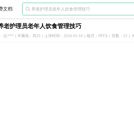
费文档

养老护理员老年人饮食管理技巧
：比***
IP属地：四川
上传时间：2026-05-16
格式：PPTX
页数：32