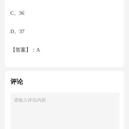
C、36
D、37
【答案】：A
解析：一侧每隔3棵银杏树种1棵梧桐树，共栽
种35棵，银杏树最多的种法是按照“银杏、银
评论
杏、银杏、梧桐……”顺序循环，此时银杏树共
有27棵，另一侧每隔4棵梧桐树种1棵银杏树，
可栽种7棵银杏树，则两侧最多栽种34棵银杏
树。故选A。