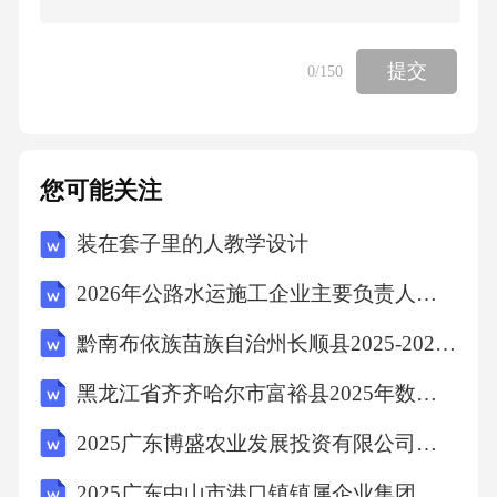
考点
提交
0
/150
判断推理
判断推理5、半导体在我们的日常生活中有着广
您可能关注
泛的应用，下列关于半导体的说法正确的是
装在套子里的人教学设计
（）
2026年公路水运施工企业主要负责人考试题库（附答案）
A、麦克斯韦首次发现了半导体现象
黔南布依族苗族自治州长顺县2025-2026学年数学四下期末统考试题（含答案）
B、硅不是半导体材料
黑龙江省齐齐哈尔市富裕县2025年数学三年级第二学期期中统考模拟试题（含答案解析）
2025广东博盛农业发展投资有限公司招聘拟聘用笔试历年常考点试题专练附带答案详解
C、温度升高，半导体的电阻会随之变高
2025广东中山市港口镇镇属企业集团招聘员工1人笔试历年常考点试题专练附带答案详解