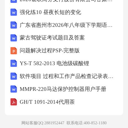
么?它是根据中国的什么酒酿造的?（）
强化练10 昼夜长短的变化
广东省惠州市2026年八年级下学期语文期末试卷附答案
A、清酒，米酒
蒙古驾驶证考试题目及答案
B、清酒，黄酒
问题解决过程PSP-完整版
C、烧酒，茅台
YS-T 582-2013 电池级碳酸锂
软件项目 过程和工作产品检查记录表全套
D、烧酒，米酒
MMPR-220马达保护控制器用户手册
【答案】：B日本的国酒是清酒，是借鉴中国的
GH/T 1091-2014代用茶
黄酒酿造的。故选B。
网站客服QQ:2881952447 联系电话:
400-852-1180
考点：人文常识7、执行力的强弱已经成为影响