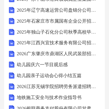
D、LED灯利用半导体将电能转化为光能
2025年辽宁高速运营公司盘锦分公司招聘30人笔试历年常考点试题专练附带答案详解
2025年石家庄市市属国有企业公开招聘应届毕业生223人笔试历年难易错考点试卷带答案解析
【答案】：D半导体是指常温下导电性能介于导
体和绝缘体之间的物体。A项，麦克斯韦预言了
2025年独山子石化分公司秋季高校毕业生招聘（210人）笔试历年难易错考点试卷带答案解析
电磁波的存在，法拉第首次发现了半导体现
2025年江西兴宜技术服务有限公司招聘5人笔试历年常考点试题专练附带答案详解
象，A项错误;B项，锗和硅是最常用的半导体材
2026广东肇庆市鼎湖区人民武装部招聘民兵专职教练员1人备考题库及答案详解一套
料，B项错误;C项，温度升高，半导体的电阻会
幼儿园庆六一节目观后感
随之降低，导电率升高，C项错误;D项，LED灯
即半导体发光二极管，是一种能够将电能转化
幼儿园亲子运动会心得小结五篇
为可见光的固态的半导体器件，它可以直接把
2026江苏无锡学院招聘劳务派遣招聘备考题库及答案详解1套
电能转化为光能，D项正确。故选D。
地铁施工安全与技术作业指导书
考点：物理常识6、起源于中国的日本国酒是什
2026银联商务支付股份有限公司甘肃分公司招聘备考题库有答案详解