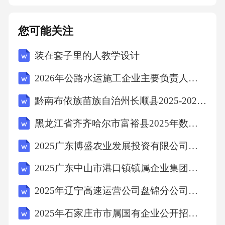
石钨制品有限公司、贵州省分析测试研究院、
湖北绿钨资
您可能关注
源循环有限公司、赣州海盛钨业股份有限公
装在套子里的人教学设计
司、中南大学。
2026年公路水运施工企业主要负责人考试题库（附答案）
黔南布依族苗族自治州长顺县2025-2026学年数学四下期末统考试题（含答案）
本文件主要起草人：李擎、彭宇、龚斌、饶承
毅、赵声志、王英、菅豫梅、张淑彬、甘信
黑龙江省齐齐哈尔市富裕县2025年数学三年级第二学期期中统考模拟试题（含答案解析）
峰、侯贵琼、李春海、
2025广东博盛农业发展投资有限公司招聘拟聘用笔试历年常考点试题专练附带答案详解
2025广东中山市港口镇镇属企业集团招聘员工1人笔试历年常考点试题专练附带答案详解
余航、黄英、冯浩、李祀韬、郑灵芝。
2025年辽宁高速运营公司盘锦分公司招聘30人笔试历年常考点试题专练附带答案详解
本文件于1985年首次发布，2008年第一次修
2025年石家庄市市属国有企业公开招聘应届毕业生223人笔试历年难易错考点试卷带答案解析
订，本次为第二次修订。