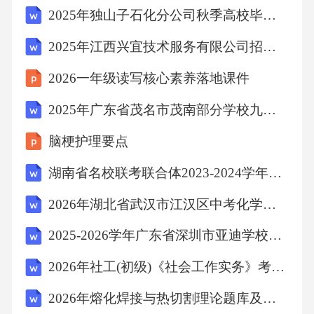
2025年独山子石化分公司秋季高校毕业生招聘（210人）笔试历年难易错考点试卷带答案解析
Ⅰ
2025年江西兴宜技术服务有限公司招聘5人笔试历年常考点试题专练附带答案详解
2026一年级读写核心素养落地课件
GB/T5124.2—2026
2025年广东省茂名市茂南部分学校九年级综合模拟测试英语试题二（含答案）
引言
脑梗护理要点
硬质合金具有硬度高、耐磨、强度和韧性较
湖南省名校联考联合体2023-2024学年高一下学期期末考试地理试题（含答案）
好、耐热、耐腐蚀、热膨胀系数低等一系列优
2026年湖北省武汉市江汉区中考化学二模试卷（含答案）
良性能，用
2025-2026学年广东省深圳市亚迪学校七年级（下）期中英语试卷（含答案）
于制造切削刀具、钻具、耐磨零部件等，广泛
2026年社工(初级)《社会工作实务》考试题库(含答案)
应用于航天航空、机械加工、石油钻井、矿山
2026年熔化焊接与热切割理论题库及答案