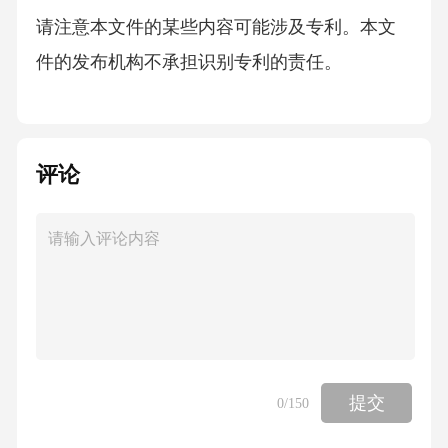
请注意本文件的某些内容可能涉及专利。本文
件的发布机构不承担识别专利的责任。
本文件由中国有色金属工业协会提出。
评论
本文件由全国有色金属标准化技术委员会（SA
C/TC243）归口。
本文件起草单位：株洲硬质合金集团有限公
司、自贡硬质合金有限责任公司、厦门金鹭特
种合金有
提交
0
/150
限公司、南昌硬质合金有限责任公司、郴州钻