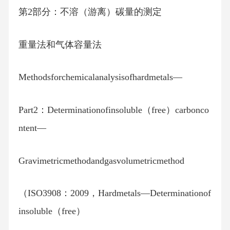
第2部分：不溶（游离）碳量的测定
重量法和气体容量法
Methodsforchemicalanalysisofhardmetals—
Part2：Determinationofinsoluble（free）carbonco
ntent—
Gravimetricmethodandgasvolumetricmethod
（ISO3908：2009，Hardmetals—Determinationof
insoluble（free）