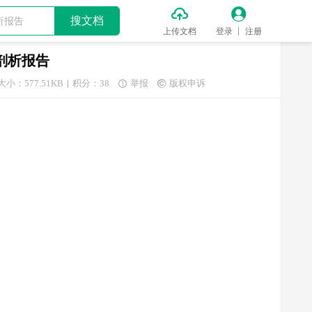


搜文档
上传文档
登录
注册
会剖析报告
大小：577.51KB
积分：38
举报
版权申诉

