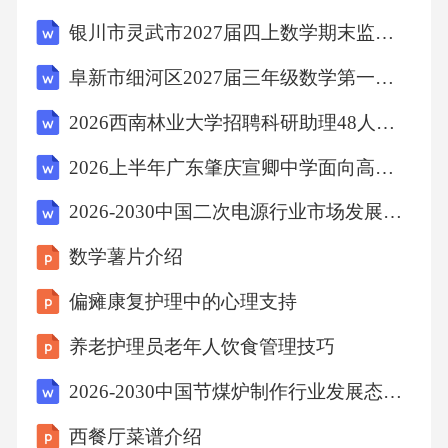
造成一定影响。
银川市灵武市2027届四上数学期末监测试题含解析
航空货运业的碳足迹评估涵盖了从飞机制造、
阜新市细河区2027届三年级数学第一学期期末复习检测试题含解析
运营到最终退役的整个生命周期。飞机制造阶
2026西南林业大学招聘科研助理48人备考题库及答案详解（基础+提升）
段主要涉及材料、能源消耗和生产过程中的碳
2026上半年广东肇庆宣卿中学面向高校招聘中学教师8人备考题库（第二批编制）含答案详解（典型题）
排放。飞机运营阶段的碳排放则由飞行消耗的
燃料量决定，燃料燃烧过程会产生大量二氧化
2026-2030中国二次电源行业市场发展分析及发展趋势与投资前景研究报告
碳。此外，地面操作、维护和基础设施建设等
数学薯片介绍
活动也会产生一定的碳排放。退役阶段涉及飞
偏瘫康复护理中的心理支持
机拆解过程中产生的废弃物处理和碳排放。这
养老护理员老年人饮食管理技巧
些环节共同构成了航空货运业的碳足迹。
2026-2030中国节煤炉制作行业发展态势与竞争策略研究报告
航空货运业的碳排放主要包括燃料燃烧产生的
西餐厅菜谱介绍
二氧化碳、氮氧化物、水蒸气等温室气体。二