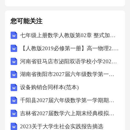
还推动了全球市场的整合。然而，伴随着其快
速发展，航空货运业也面临着日益严峻的环境
您可能关注
挑战，尤其是碳排放问题。
七年级上册数学人教版第02章 整式加减测试卷（原卷版）
航空货运业在全球贸易中占有重要地位。根据
【人教版2019必修第一册】高一物理2.时间 位移（教学设计）教案
国际航空运输协会（IATA）的数据，2019年，
全球航空货运量达到6350万吨，占全球货物运
河南省驻马店市泌阳双语学校小学2027届数学三上期末综合测试试题含解析
输总量的22%。航空货运在全球贸易中的份额持
湖南省衡阳市2027届六年级数学第一学期期末综合测试模拟试题含解析
续增长，反映了其在全球物流网络中的重要
设备购销合同样本(范本)
性。然而，航空运输业的高能耗和碳排放特征
千阳县2027届六年级数学第一学期期末监测模拟试题含解析
使得其对环境的影响不容忽视。飞机飞行过程
中产生的二氧化碳是主要的温室气体排放源，
吉林省2027届数学六上期末经典模拟试题含解析
除此之外，氮氧化物和其他污染物也会对环境
2023关于大学生社会实践报告摘选