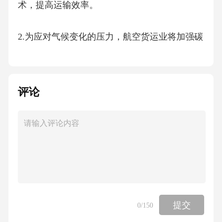
术，提高运输效率。
2.为应对气候变化的压力，航空货运业将加强碳
排放管理，采取节能减排措施，并推动绿色航
空技术的应用。
评论
3.未来航空货运市场将进一步整合，形成更加高
效、智能的物流体系，满足全球贸易日益增长
的需求。航空货运业作为国际贸易的关键组成
部分，在全球物流体系中扮演着重要角色。其
主要通过飞机运输货物，覆盖范围广泛，能够
实现快速、高效的跨国运输。在全球化背景
提交
0
/150
下，航空货运业不仅促进了国际贸易的发展，