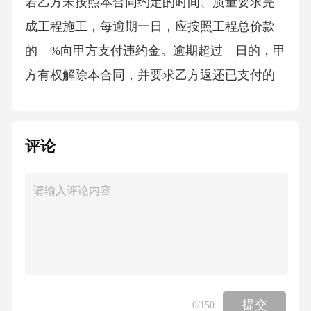
若乙方未按照本合同约定的时间、质量要求完
成工程施工，每逾期一日，应按照工程总价款
的__%向甲方支付违约金。逾期超过__日的，甲
方有权解除本合同，并要求乙方返还已支付的
工程价款，同时乙方应按照工程总价款的__%向
甲方支付违约金。如因乙方原因给甲方造成其
评论
他损失的，乙方应承担全部赔偿责任。3.乙方采
购的设备及材料不符合质量要求，乙方应负责
免费更换，并承担由此给甲方造成的损失。4.如
一方违反本合同约定的其他条款，应承担因此
给对方造成的全部损失。七、争议解决本合同
在履行过程中发生的争议，由双方协商解决；
协商不成的，任何一方均有权向有管辖权的人
提交
0
/150