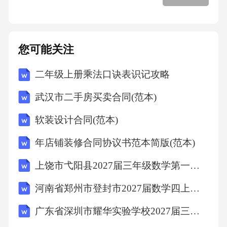
民法院提起诉讼。八、其他条款1.本合同自双方
签字（盖章）之日起生效。2.本合同一式两份，
甲乙双方各执一份，具有同等法律效力。3.本合
您可能关注
同未尽事宜，双方可另行协商补充，并以书面
二年级上册乘法口诀表识记攻略
形式作为本合同的附件，与本合同具有同等法
律效力。甲方（盖章）：___________________
武汉市二手房买卖合同(范本)
_法定代表人或授权代表（签字）：_____
软装设计合同(范本)
年店铺装修合同协议书范本简版(范本)
上饶市弋阳县2027届三年级数学第一学期期末学业水平测试试题含解析
河南省郑州市登封市2027届数学四上期末综合测试模拟试题含解析
广东省深圳市耀华实验学校2027届三上数学期末质量检测试题含解析